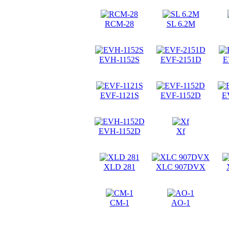
RCM-28
SL 6.2M
EVH-1152S
EVF-2151D
E
EVF-1121S
EVF-1152D
E
EVH-1152D
Xf
XLD 281
XLC 907DVX
CM-1
AO-1