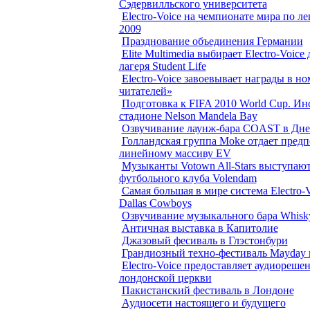
Сэдервилльского университета
Electro-Voice на чемпионате мира по ле
2009
Празднование объединения Германии
Elite Multimedia выбирает Electro-Voice
лагеря Student Life
Electro-Voice завоевывает награды в 
читателей»
Подготовка к FIFA 2010 World Cup. Ин
стадионе Nelson Mandela Bay
Озвучивание лаунж-бара COAST в Дне
Голландская группа Moke отдает пред
линейному массиву EV
Музыканты Votown All-Stars выступаю
футбольного клуба Volendam
Самая большая в мире система Electro-V
Dallas Cowboys
Озвучивание музыкального бара Whisk
Античная выставка в Капитолие
Джазовый фесиваль в Глэстонбури
Грандиозный техно-фестиваль Mayday 
Electro-Voice предоставляет аудиореше
лондонской церкви
Пакистанский фестиваль в Лондоне
Аудиосети настоящего и будущего