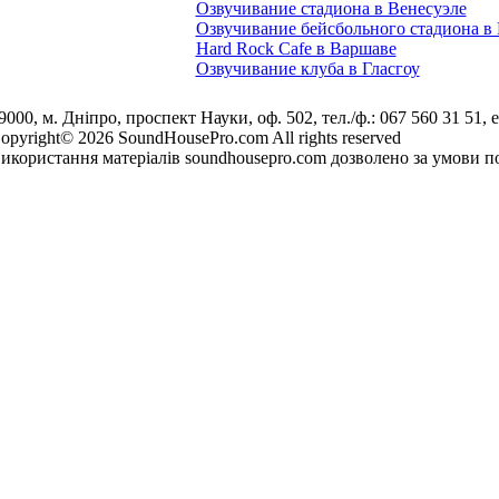
Озвучивание стадиона в Венесуэле
Озвучивание бейсбольного стадиона в
Hard Rock Cafe в Варшаве
Озвучивание клуба в Гласгоу
9000, м. Дніпро, проспект Науки, оф. 502, тел./ф.: 067 560 31 51, e
opyright© 2026 SoundHousePro.com All rights reserved
икористання матеріалів soundhousepro.com дозволено за умови по