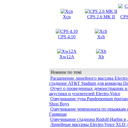
Xcn
CPS 2.6 MK II
CPS
CPS 4.10
Xcb
Xw12A
Xb
Новини по темі
Расширение линейного массива Electro-
стадионе AT&T Stadium для команды Da
Отчет о проведенных демонстрациях и
акустики и усилителей Electro-Voice
Озвучивание тура Pandemonium британс
Shop Boys
Озвучивание чемпионата по прыжкам с
Гармише
Озвучивание стадиона Rudolf-Harbig в
Линейные массивы Electro-Voice XLD 