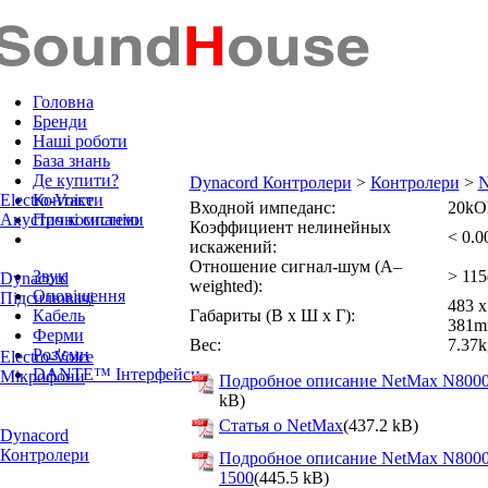
Головна
Бренди
Наші роботи
База знань
Де купити?
Dynacord Контролери
>
Контролери
>
N
Electro-Voice
Контакти
Входной импеданс:
20k
Акустичні системи
Про компанію
Коэффициент нелинейных
< 0.
искажений:
Отношение сигнал-шум (A–
Звук
> 11
Dynacord
weighted):
Оповіщення
Підсилювачі
483 x
Кабель
Габариты (В x Ш x Г):
381
Ферми
Вес:
7.37k
Роз'єми
Electro-Voice
DANTE™ Інтерфейси
Мікрофони
Подробное описание NetMax N800
kB)
Статья о NetMax
(437.2 kB)
Dynacord
Контролери
Подробное описание NetMax N8000
1500
(445.5 kB)