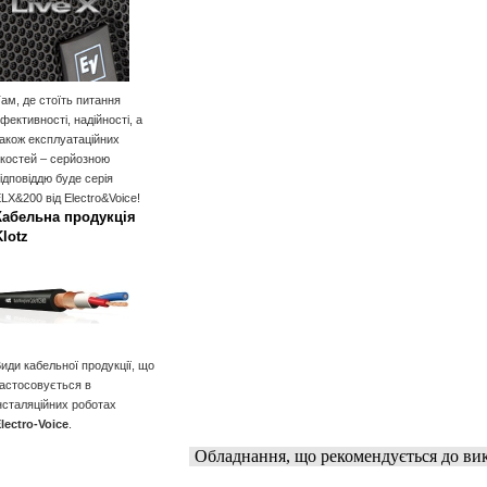
ам, де стоїть питання
фективності, надійності, а
акож експлуатаційних
костей – серйозною
ідповіддю буде серія
LX&200 від Electro&Voice!
Кабельна продукція
Klotz
иди кабельної продукції, що
астосовується в
нсталяційних роботах
lectro-Voice
.
Обладнання, що рекомендується до ви