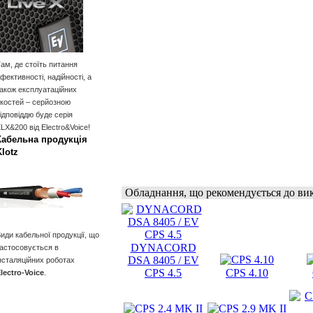
ам, де стоїть питання
фективності, надійності, а
акож експлуатаційних
костей – серйозною
ідповіддю буде серія
LX&200 від Electro&Voice!
Кабельна продукція
Klotz
Обладнання, що рекомендується до ви
иди кабельної продукції, що
DYNACORD
астосовується в
DSA 8405 / EV
нсталяційних роботах
CPS 4.5
CPS 4.10
lectro-Voice
.