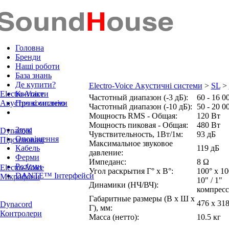
Головна
Бренди
Наші роботи
База знань
Де купити?
Electro-Voice Акустичні системи
>
SL
>
Electro-Voice
Контакти
Частотный диапазон (-3 дБ):
60 - 16 0
Акустичні системи
Про компанію
Частотный диапазон (-10 дБ):
50 - 20 0
Мощность RMS - Общая:
120 Вт
Мощность пиковая - Общая:
480 Вт
Звук
Dynacord
Чувствительность, 1Вт/1м:
93 дБ
Оповіщення
Підсилювачі
Максимальное звуковое
Кабель
119 дБ
давление:
Ферми
Импеданс:
8 Ω
Роз'єми
Electro-Voice
Угол раскрытия Г° x В°:
100° x 10
DANTE™ Інтерфейси
Мікрофони
10" / 1"
Динамики (НЧ/ВЧ):
компрес
Габаритные размеры (В x Ш x
476 x 31
Dynacord
Г), мм:
Контролери
Масса (нетто):
10.5 кг