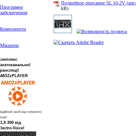
Подробное описание SL 10-2V (англ
Програмне
kB)
забезпечення
Компоненти
Мікшери
Комплекс
багатоканальної
трансляції
AMOZzPLAYER
адійний засіб від головного
олю!
ELX 200 від
Electro‑Voice!