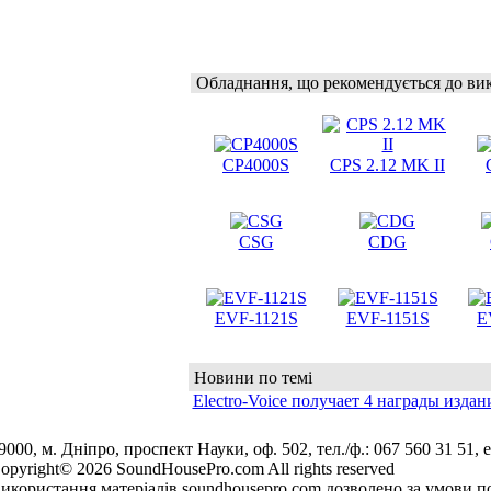
Обладнання, що рекомендується до ви
CP4000S
CPS 2.12 MK II
CSG
CDG
EVF-1121S
EVF-1151S
E
Новини по темі
Electro-Voice получает 4 награды издан
9000, м. Дніпро, проспект Науки, оф. 502, тел./ф.: 067 560 31 51, e
opyright© 2026 SoundHousePro.com All rights reserved
икористання матеріалів soundhousepro.com дозволено за умови по