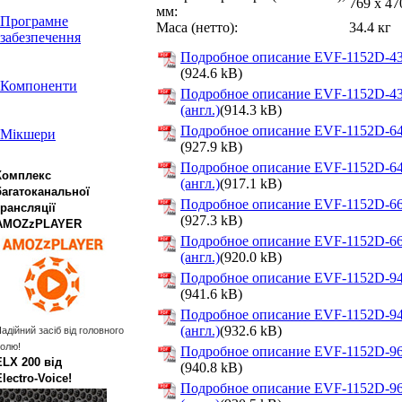
769 x 47
мм:
Програмне
Маса (нетто):
34.4 кг
забезпечення
Подробное описание EVF-1152D-43 
(924.6 kB)
Компоненти
Подробное описание EVF-1152D-4
(англ.)
(914.3 kB)
Подробное описание EVF-1152D-64 
Мікшери
(927.9 kB)
Подробное описание EVF-1152D-6
Комплекс
(англ.)
(917.1 kB)
багатоканальної
Подробное описание EVF-1152D-66 
трансляції
(927.3 kB)
AMOZzPLAYER
Подробное описание EVF-1152D-6
(англ.)
(920.0 kB)
Подробное описание EVF-1152D-94 
(941.6 kB)
Подробное описание EVF-1152D-9
(англ.)
(932.6 kB)
адійний засіб від головного
олю!
Подробное описание EVF-1152D-96 
ELX 200 від
(940.8 kB)
Electro‑Voice!
Подробное описание EVF-1152D-9