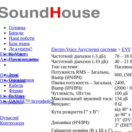
Головна
Бренди
Наші роботи
База знань
Де купити?
Electro-Voice Акустичні системи
>
EVF
Electro-Voice
Контакти
Частотний діапазон (‑3 дБ):
70 – 18 
Акустичні системи
Про компанію
Частотний діапазон (‑10 дБ):
40 – 21 
Тип системи:
Пасивна
Потужність RMS – Загальна,
Звук
600,
(500
Dynacord
Biamp
(НЧ/ВЧ)
:
Оповіщення
Підсилювачі
Пікова потужність – Загальна,
2400,
Кабель
Biamp
(НЧ/ВЧ)
:
(2000 / 
Ферми
Чутливість, 1Вт/1м:
100 дБ
Роз'єми
Electro-Voice
Максимальний звуковий тиск:
134 дБ
DANTE™ Інтерфейси
Мікрофони
Імпеданс:
8 Ω
від 40° x
Кути розкриття
Г° x В°
:
до 90° x
Dynacord
15" (DV
Динаміки (НЧ/ВЧ):
Контролери
3" (DH7
Габаритні розміри
(В x Ш x Г),