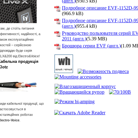
(англ.)
(930.5 kB)
Подробное описание EVF-1152D-99 
(966.9 kB)
Подробное описание EVF-1152D-9
(англ.)
(955.4 kB)
ам, де стоїть питання
Руководство пользователя серий 
фективності, надійності, а
2011 (англ.)
(5.39 MB)
акож експлуатаційних
костей – серйозною
Брошюра серии EVF (англ.)
(1.09 M
ідповіддю буде серія
LX&200 від Electro&Voice!
Кабельна продукція
Klotz
иди кабельної продукції, що
астосовується в
нсталяційних роботах
lectro-Voice
.