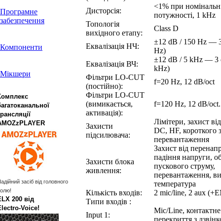
<1% при номінальні
Дисторсія:
Програмне
потужності, 1 kHz
забезпечення
Топологія
Class D
вихідного етапу:
±12 dB / 150 Hz — 
Еквалізація НЧ:
Компоненти
Hz)
±12 dB / 5 kHz — 3
Еквалізація ВЧ:
kHz)
Мікшери
Фільтри LO-CUT
f=20 Hz, 12 dB/oct
(постійно):
Фільтри LO-CUT
Комплекс
(вимикається,
f=120 Hz, 12 dB/oct.
багатоканальної
активація):
трансляції
Лімітери, захист від
AMOZzPLAYER
Захисти
DC, HF, короткого 
підсилювача:
перевантаження
Захист від перенап
падіння напруги, 
Захисти блока
пускового струму,
живлення:
перевантаження, в
адійний засіб від головного
температура
олю!
Кількість входів:
2 mic/line, 2 aux (
ELX 200 від
Типи входів :
Electro‑Voice!
Mic/Line, контактне
Input 1:
перекриття з дзвін