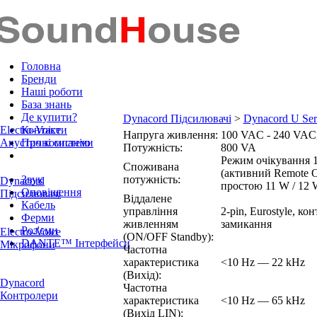
Головна
Бренди
Наші роботи
База знань
Де купити?
Dynacord Підсилювачі
>
Dynacord U Ser
Electro-Voice
Контакти
Напруга живлення:
100 VAC - 240 VAC,
Акустичні системи
Про компанію
Потужність:
800 VA
Режим очікування 
Споживана
(активний Remote 
Звук
потужність:
Dynacord
простою 11 W / 12
Оповіщення
Підсилювачі
Віддалене
Кабель
управління
2-pin, Eurostyle, ко
Ферми
живленням
замикання
Роз'єми
Electro-Voice
(ON/OFF Standby):
DANTE™ Інтерфейси
Мікрофони
Частотна
характеристика
<10 Hz — 22 kHz
(Вихід):
Dynacord
Частотна
Контролери
характеристика
<10 Hz — 65 kHz
(Вихід LIN):