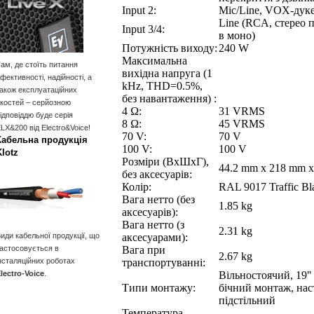
Input 2:
Mic/Line, VOX-дук
Line (RCA, стерео 
Input 3/4:
в моно)
Потужність виходу:
240 W
Максимальна
ам, де стоїть питання
вихідна напруга (1
фективності, надійності, а
kHz, THD=0.5%,
акож експлуатаційних
без навантаження) :
костей – серйозною
4 Ω:
31 VRMS
ідповіддю буде серія
8 Ω:
45 VRMS
LX&200 від Electro&Voice!
70 V:
70 V
Кабельна продукція
100 V:
100 V
Klotz
Розміри (ВхШхГ),
44.2 mm x 218 mm x
без аксесуарів:
Колір:
RAL 9017 Traffic Bl
Вага нетто (без
1.85 kg
аксесуарів):
Вага нетто (з
2.31 kg
иди кабельної продукції, що
аксесуарами):
астосовується в
Вага при
2.67 kg
нсталяційних роботах
транспортуванні:
lectro-Voice
.
Вільностоячий, 19" 
Типи монтажу:
бічний монтаж, нас
підстільний
Температура