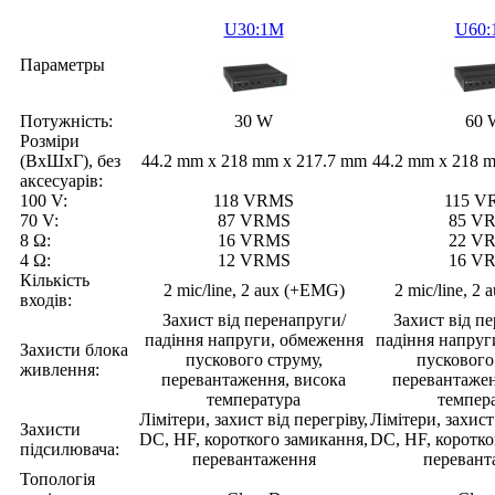
U30:1M
U60:
Параметры
Потужність:
30 W
60 
Розміри
(ВхШхГ), без
44.2 mm x 218 mm x 217.7 mm
44.2 mm x 218 
аксесуарів:
100 V:
118 VRMS
115 V
70 V:
87 VRMS
85 V
8 Ω:
16 VRMS
22 V
4 Ω:
12 VRMS
16 V
Кількість
2 mic/line, 2 aux (+EMG)
2 mic/line, 2
входів:
Захист від перенапруги/
Захист від п
падіння напруги, обмеження
падіння напруг
Захисти блока
пускового струму,
пускового
живлення:
перевантаження, висока
перевантажен
температура
темпер
Лімітери, захист від перегріву,
Лімітери, захист
Захисти
DC, HF, короткого замикання,
DC, HF, коротко
підсилювача:
перевантаження
перевант
Топологія