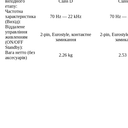
вихідного
Class D
Clas
етапу:
Частотна
характеристика
70 Hz — 22 kHz
70 Hz — 
(Вихід):
Віддалене
управління
2-pin, Eurostyle, контактне
2-pin, Eurosty
живленням
замикання
замик
(ON/OFF
Standby):
Вага нетто (без
2.26 kg
2.53
аксесуарів)