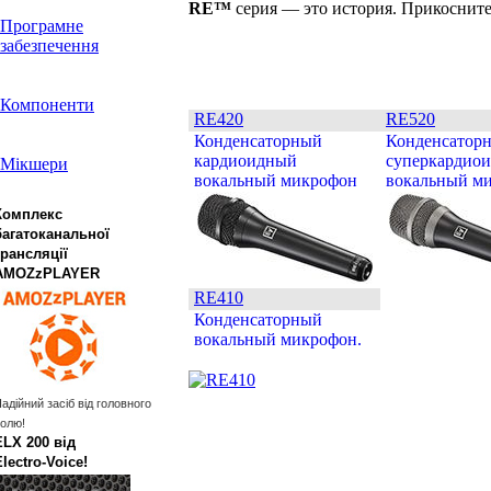
RE™
серия — это история. Прикосните
Програмне
забезпечення
Компоненти
RE420
RE520
Конденсаторный
Конденсатор
кардиоидный
суперкардио
Мікшери
вокальный микрофон
вокальный м
Комплекс
багатоканальної
трансляції
AMOZzPLAYER
RE410
Конденсаторный
вокальный микрофон.
адійний засіб від головного
олю!
ELX 200 від
Electro‑Voice!