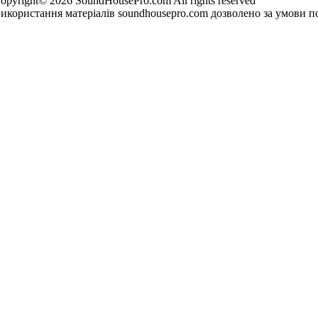
opyright© 2026 SoundHousePro.com All rights reserved
икористання матеріалів soundhousepro.com дозволено за умови по