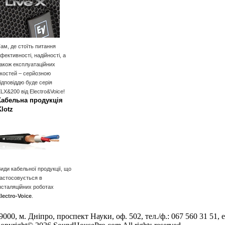
ам, де стоїть питання
фективності, надійності, а
акож експлуатаційних
костей – серйозною
ідповіддю буде серія
LX&200 від Electro&Voice!
Кабельна продукція
Klotz
иди кабельної продукції, що
астосовується в
нсталяційних роботах
lectro-Voice
.
9000, м. Дніпро, проспект Науки, оф. 502, тел./ф.: 067 560 31 51, e