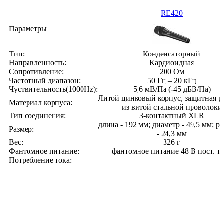
RE420
Параметры
Тип:
Конденсаторный
Направленность:
Кардиоидная
Сопротивление:
200 Ом
Частотный диапазон:
50 Гц – 20 кГц
Чуствительность(1000Hz):
5,6 мВ/Па (-45 дБВ/Па)
Литой цинковый корпус, защитная 
Материал корпуса:
из витой стальной проволок
Тип соединения:
3-контактный XLR
длина - 192 мм; диаметр - 49,5 мм; 
Размер:
- 24,3 мм
Вес:
326 г
Фантомное питание:
фантомное питание 48 В пост. 
Потребление тока:
—