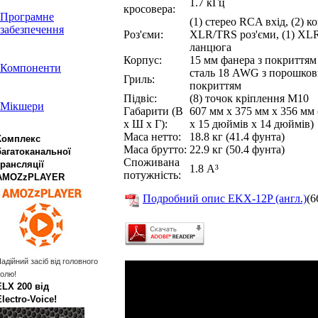
1.7 кГц
кросовера:
Програмне
(1) стерео RCA вхід, (2) к
забезпечення
Роз'єми:
XLR/TRS роз'єми, (1) XLR
ланцюга
Корпус:
15 мм фанера з покриття
Компоненти
сталь 18 AWG з порошко
Гриль:
покриттям
Підвіс:
(8) точок кріплення M10
Мікшери
Габарити (В
607 мм x 375 мм x 356 мм
x Ш x Г):
x 15 дюймів x 14 дюймів)
Маса нетто:
18.8 кг (41.4 фунта)
Комплекс
Маса брутто:
22.9 кг (50.4 фунта)
багатоканальної
Споживана
трансляції
1.8 А³
потужність:
AMOZzPLAYER
Подробний опис EKX-12P (англ.)
(6
адійний засіб від головного
олю!
ELX 200 від
Electro‑Voice!