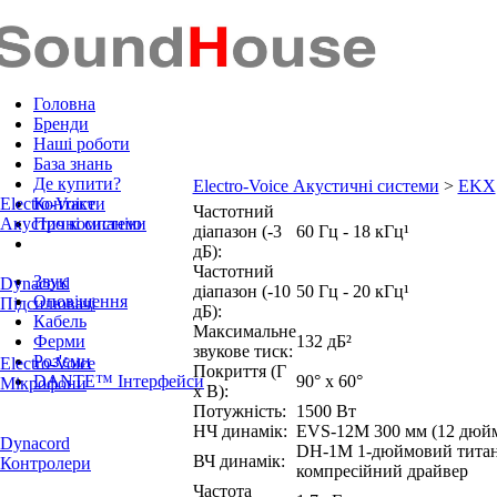
Головна
Бренди
Наші роботи
База знань
Де купити?
Electro-Voice Акустичні системи
>
EKX
Electro-Voice
Контакти
Частотний
Акустичні системи
Про компанію
діапазон (-3
60 Гц - 18 кГц¹
дБ):
Частотний
Звук
Dynacord
діапазон (-10
50 Гц - 20 кГц¹
Оповіщення
Підсилювачі
дБ):
Кабель
Максимальне
Ферми
132 дБ²
звукове тиск:
Роз'єми
Electro-Voice
Покриття (Г
DANTE™ Інтерфейси
90° x 60°
Мікрофони
x В):
Потужність:
1500 Вт
НЧ динамік:
EVS-12M 300 мм (12 дюйм
Dynacord
DH-1M 1-дюймовий тита
ВЧ динамік:
Контролери
компресійний драйвер
Частота