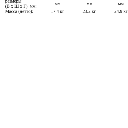
размеры
мм
мм
мм
(В x Ш x Г),
мм:
Масса (нетто):
17.4 кг
23.2 кг
24.9 кг