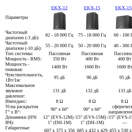
EKX-12
EKX-15
EKX-15
Параметры
Частотный
82 - 18 000 Гц
75 - 18 000 Гц
60 - 100 
диапазон (‑3 дБ):
Частотный
55 - 20 000 Гц
50 - 20 000 Гц
40 - 300 
диапазон (‑10 дБ):
Тип системы:
Пассивная
Пассивная
Пассивн
Мощность - RMS:
350 Вт
400 Вт
400 Вт
Мощность -
1400 Вт
1600 Вт
1600 В
пиковая:
Чувствительность,
95 дБ
96 дБ
95 дБ
1Вт/1м:
Максимальное
звуковое
131 дБ
132 дБ
133 дБ
давление:
Импеданс:
8 Ω
8 Ω
8 Ω
Углы раскрытия
сферичес
90° x 60°
90° x 60°
Г° x В°
:
направленн
Динамики (НЧ/
12" (EVS‑12M) /
15" (EVS‑15M) /
15" (EVS‑1
ВЧ):
1" (DH‑1M)
1" (DH‑1M)
—
Габаритные
607 x 375 x 356
685 x 432 x 429
455 x 530 x