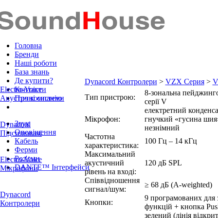
Головна
Бренди
Наші роботи
База знань
Де купити?
Dynacord Контролери
>
VZX Серия
>
V
Electro-Voice
Контакти
8‑зональна пейджинго
Тип пристрою:
Акустичні системи
Про компанію
серії V
електретний конденс
Мікрофон:
гнучкий «гусина шия
Звук
Dynacord
незнімний
Оповіщення
Підсилювачі
Частотна
Кабель
100 Гц – 14 кГц
характеристика:
Ферми
Максимальний
Роз'єми
Electro-Voice
акустичний
120 дБ SPL
DANTE™ Інтерфейси
Мікрофони
рівень на вході:
Співвідношення
≥ 68 дБ (A‑weighted)
сигнал/шум:
Dynacord
9 програмованих для 
Кнопки:
Контролери
функцій + кнопка Push
зелений (лінія відкрит