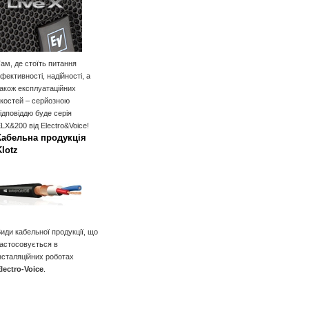
ам, де стоїть питання
фективності, надійності, а
акож експлуатаційних
костей – серйозною
ідповіддю буде серія
LX&200 від Electro&Voice!
Кабельна продукція
Klotz
иди кабельної продукції, що
астосовується в
нсталяційних роботах
lectro-Voice
.