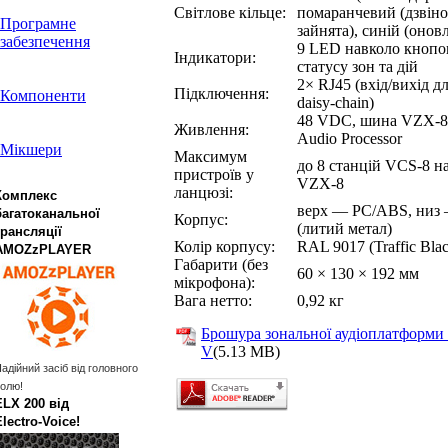
Світлове кільце:
помаранчевий (дзвіно
Програмне
зайнята), синій (онов
забезпечення
9 LED навколо кнопо
Індикатори:
статусу зон та дій
2× RJ45 (вхід/вихід д
Підключення:
Компоненти
daisy‑chain)
48 VDC, шина VZX‑8
Живлення:
Audio Processor
Мікшери
Максимум
до 8 станцій VCS‑8 н
пристроїв у
VZX‑8
ланцюзі:
Комплекс
верх — PC/ABS, низ
багатоканальної
Корпус:
(литий метал)
трансляції
Колір корпусу:
RAL 9017 (Traffic Bla
AMOZzPLAYER
Габарити (без
60 × 130 × 192 мм
мікрофона):
Вага нетто:
0,92 кг
Брошура зональної аудіоплатформи 
V
(5.13 MB)
адійний засіб від головного
олю!
ELX 200 від
Electro‑Voice!