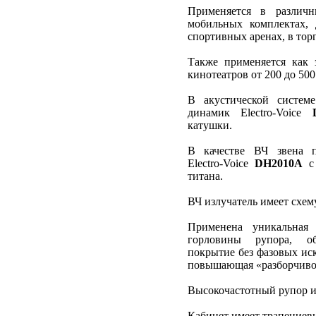
Применяется в различн
мобильных комплектах,
спортивных аренах, в торг
Также применяется как 
кинотеатров от 200 до 500
В акустической системе
динамик Electro‑Voice
катушки.
В качестве ВЧ звена п
Electro‑Voice
DH2010A
с 
титана.
ВЧ излучатель имеет схем
Применена уникальная
горловины рупора, об
покрытие без фазовых ис
повышающая «разборчиво
Высокочастотный рупор им
Кабинет имеет трапециев