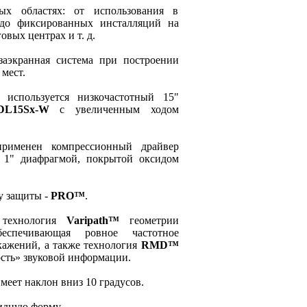
ых областях: от использования в
 до фиксированных инсталляций на
овых центрах и т. д.
заэкранная система при построении
 мест.
 используется низкочастотный 15"
DL15Sx-W
c увеличенным ходом
рименен компрессионный драйвер
1" диафрагмой, покрытой оксидом
у защиты -
PRO™
.
 технология
Varipath™
геометрии
еспечивающая ровное частотное
кажений, а также технология
RMD™
сть» звуковой информации.
еет наклон вниз 10 градусов.
идную форму.