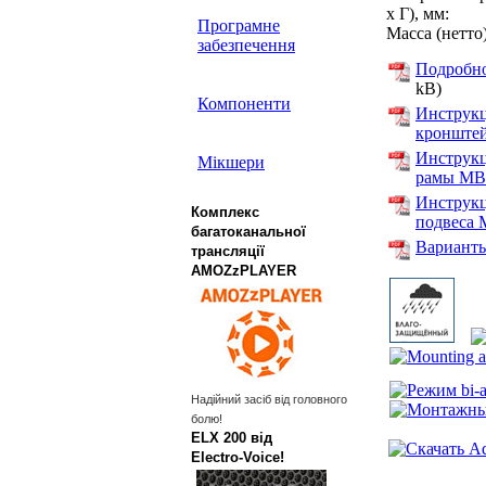
x Г), мм:
Програмне
Масса (нетто)
забезпечення
Подробно
kB)
Компоненти
Инструк
кронштей
Инструкц
Мікшери
рамы MB6
Инструкц
Комплекс
подвеса 
багатоканальної
Варианты
трансляції
AMOZzPLAYER
Надійний засіб від головного
болю!
ELX 200 від
Electro‑Voice!