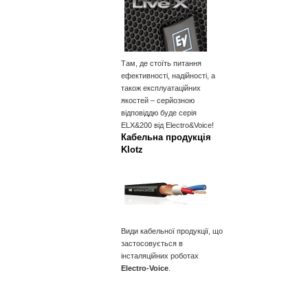
Там, де стоїть питання
ефективності, надійності, а
також експлуатаційних
якостей – серйозною
відповіддю буде серія
ELX&200 від Electro&Voice!
Кабельна продукція
Klotz
Види кабельної продукції, що
застосовується в
інсталяційних роботах
Electro-Voice
.