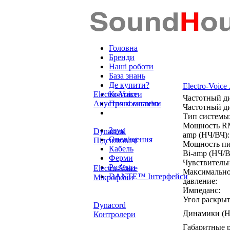
Головна
Бренди
Наші роботи
База знань
Де купити?
Electro-Voic
Electro-Voice
Контакти
Частотный ди
Акустичні системи
Про компанію
Частотный ди
Тип системы
Мощность RM
Звук
Dynacord
amp (НЧ/ВЧ):
Оповіщення
Підсилювачі
Мощность пи
Кабель
Bi-amp (НЧ/В
Ферми
Чувствительн
Роз'єми
Electro-Voice
Максимально
DANTE™ Інтерфейси
Мікрофони
давление:
Импеданс:
Угол раскрыт
Dynacord
Динамики (Н
Контролери
Габаритные 