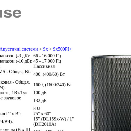
e Акустичні системи
>
Sx
>
Sx500PI+
апазон (-3 дБ):
66 - 16 000 Гц
апазон (-10 дБ):
45 - 17 000 Гц
:
Пассивная
S - Общая, Bi-
400, (400/60) Вт
ковая - Общая,
1600, (1600/240) Вт
Ч):
ость, 1Вт/1м:
100 дБ
е звуковое
132 дБ
8 Ω
ия Г° x В°:
75° x 60°
15" (DL15Sx-W) / 1"
Ч/ВЧ):
(DH2010A)
размеры (В x Ш