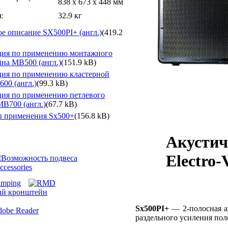
838 x 673 x 448 мм
:
32.9 кг
е описание SX500PI+ (англ.)
(419.2
ция по применению монтажного
на MB500 (англ.)
(151.9 kB)
ия по применению кластерной
00 (англ.)
(99.3 kB)
ия по применению петлевого
MB700 (англ.)
(67.7 kB)
 применения Sx500+
(156.8 kB)
Акустич
Electro‑
Sx500PI+
— 2‑полосная а
раздельного усиления пол