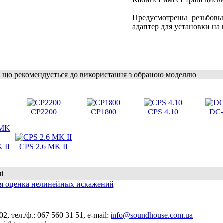
Предусмотрены резьбовы
адаптер для установки на 
 що рекомендується до використання з обраною моделлю
CP2200
CP1800
CPS 4.10
DC-
 II
CPS 2.6 MK II
і
я оценка нелинейных искажений
, тел./ф.: 067 560 31 51, e-mail:
info@soundhouse.com.ua