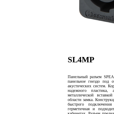
SL4MP
Панельный разъем SPEA
панельное гнездо под 
акустических систем. Ко
надежного пластика, а
металлической вставко
области замка. Конструк
быстрого подключения 
герметичная и подходи
кабинетах. Разъем предн