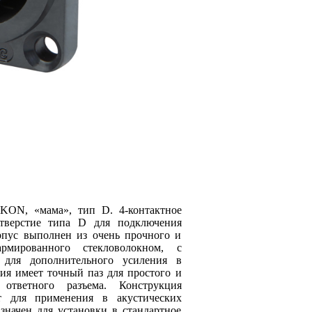
KON, «мама», тип D. 4-контактное
отверстие типа D для подключения
рпус выполнен из очень прочного и
рмированного стекловолокном, с
й для дополнительного усиления в
ция имеет точный паз для простого и
ответного разъема. Конструкция
т для применения в акустических
азначен для установки в стандартное