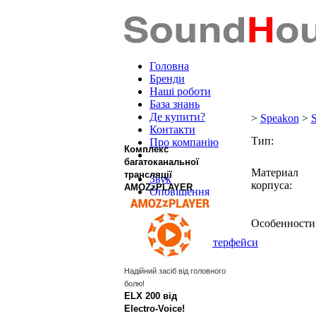
Головна
Бренди
Наші роботи
База знань
Де купити?
>
Speakon
>
Контакти
Тип:
Про компанію
Комплекс
багатоканальної
Материал
трансляції
Звук
корпуса:
AMOZzPLAYER
Оповіщення
Кабель
Ферми
Особенности
Роз'єми
DANTE™ Інтерфейси
Надійний засіб від головного
болю!
ELX 200 від
Electro‑Voice!