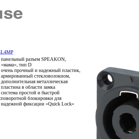
SL4MP
панельный разъем SPEAKON,
«мама», тип D
очень прочный и надежный пластик,
армированный стекловолокном,
дополнительная металлическая
пластина в области замка
система простой и быстрой
:
поворотной блокировки для
надежной фиксации «Quick Lock»