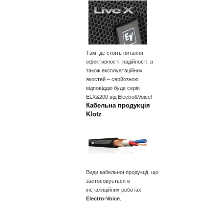
Там, де стоїть питання
ефективності, надійності, а
також експлуатаційних
якостей – серйозною
відповіддю буде серія
ELX&200 від Electro&Voice!
Кабельна продукція
Klotz
Види кабельної продукції, що
застосовується в
інсталяційних роботах
Electro-Voice
.