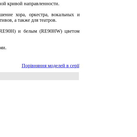
ной кривой направленности.
ение хора, оркестра, вокальных и
ивов, а также для театров.
(RE90H) и белым (RE90HW) цветом
ми.
Порівняння моделей в серії