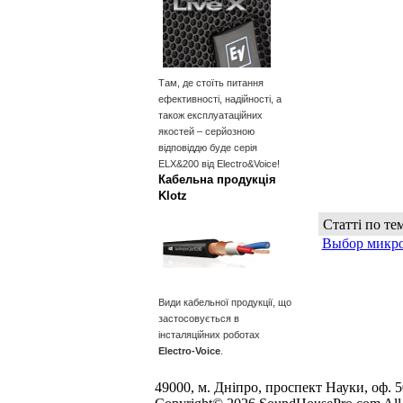
Там, де стоїть питання
ефективності, надійності, а
також експлуатаційних
якостей – серйозною
відповіддю буде серія
ELX&200 від Electro&Voice!
Кабельна продукція
Klotz
Статті по тем
Выбор микр
Види кабельної продукції, що
застосовується в
інсталяційних роботах
Electro-Voice
.
49000, м. Дніпро, проспект Науки, оф. 502