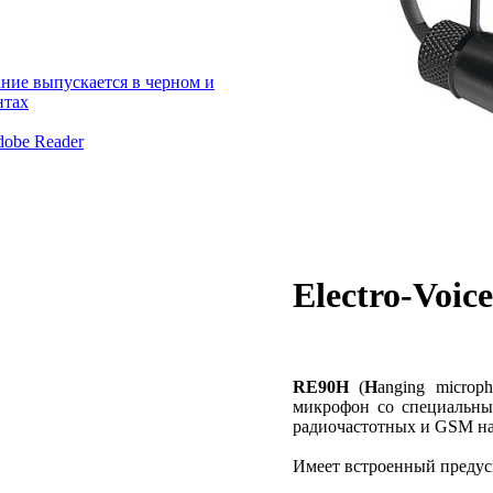
Electro-Voi
RE90H
(
H
anging micro
микрофон со специальн
радиочастотных и GSM на
Имеет встроенный предус