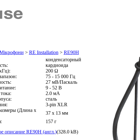
e Мікрофони
>
RE Installation
>
RE90H
конденсаторный
сть:
кардиоида
кГц):
200 Ω
иапазон:
75 - 15 000 Гц
ость:
27 мВ/Паскаль
итание:
9 - 52 В
тока:
2.0 мА
пуса:
сталь
ния:
3-pin XLR
размеры (Длина x
37 х 13 мм
:
157 г
е описание RE90H (англ.)
(328.0 kB)