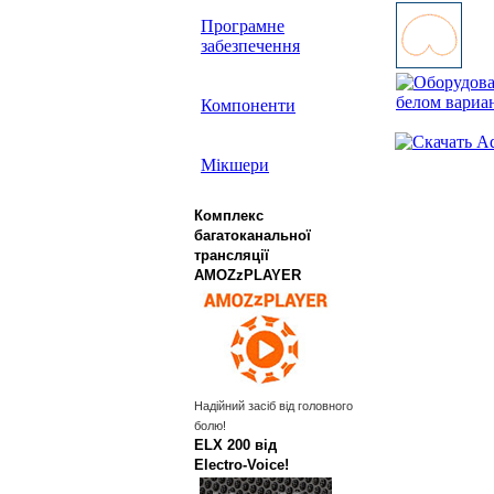
Програмне
забезпечення
Компоненти
Мікшери
Комплекс
багатоканальної
трансляції
AMOZzPLAYER
Надійний засіб від головного
болю!
ELX 200 від
Electro‑Voice!