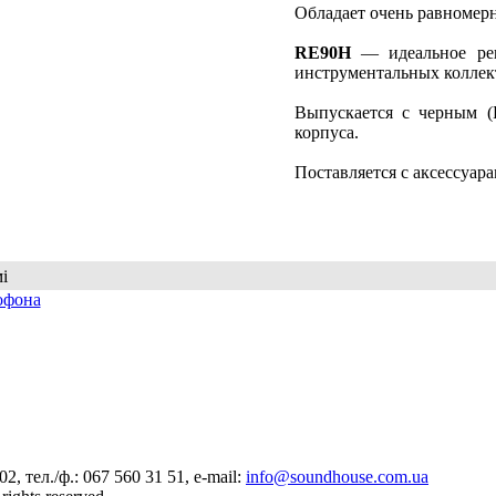
Обладает очень равномер
RE90H
— идеальное реш
инструментальных коллект
Выпускается с черным 
корпуса.
Поставляется с аксессуара
і
офона
, тел./ф.: 067 560 31 51, e-mail:
info@soundhouse.com.ua