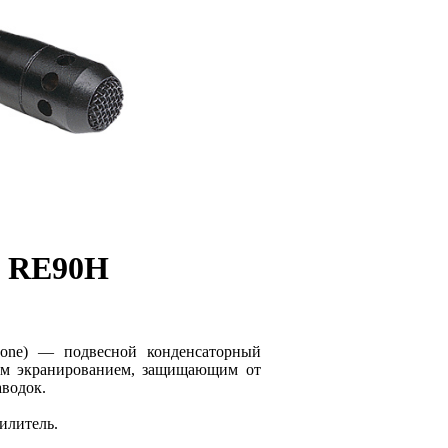
ce RE90H
phone) — подвесной конденсаторный
ым экранированием, защищающим от
водок.
илитель.