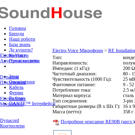
Головна
Бренди
Наші роботи
База знань
Де купити?
Electro-Voice Мікрофони
>
RE Installatio
Electro-Voice
Контакти
Тип:
конд
Акустичні системи
Про компанію
Направленность:
полу
Импеданс (1 кГц):
200 Ω
Частотный диапазон:
80 - 
Звук
Dynacord
Чувствительность (1000 Гц):
25 мВ
Оповіщення
Підсилювачі
Фантомное питание:
9 - 52
Кабель
Потребление тока:
2.5 м
Ферми
Материал корпуса:
сталь
Роз'єми
Electro-Voice
Тип соединения:
3-pin
DANTE™ Інтерфейси
Мікрофони
Габаритные размеры (В x Шx Г):
16 x 
Масса (нетто):
358 г
Dynacord
Подробное описание RE90B (англ.)
Контролери