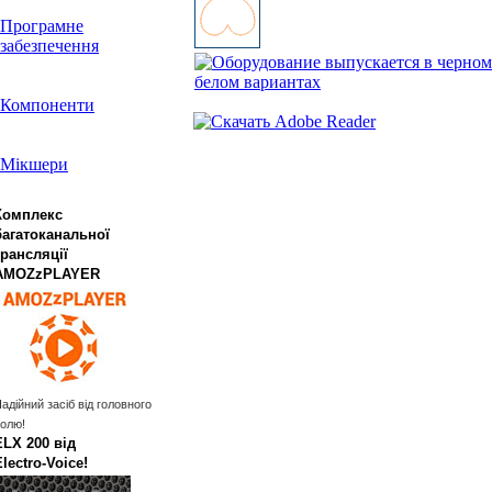
Програмне
забезпечення
Компоненти
Мікшери
Комплекс
багатоканальної
трансляції
AMOZzPLAYER
адійний засіб від головного
олю!
ELX 200 від
Electro‑Voice!