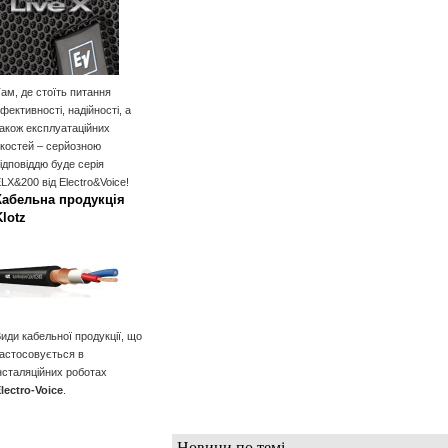
ам, де стоїть питання
фективності, надійності, а
акож експлуатаційних
костей – серйозною
ідповіддю буде серія
LX&200 від Electro&Voice!
Кабельна продукція
Klotz
иди кабельної продукції, що
астосовується в
нсталяційних роботах
lectro-Voice
.
Новини по темі