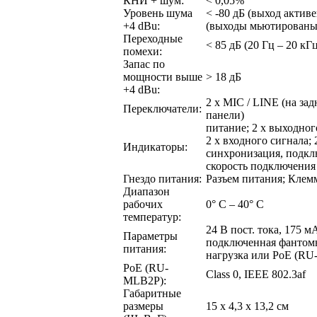
КНИ + шум:
< 0,05%
Уровень шума
< -80 дБ (выход активе
+4 dBu:
(выходы мьютированы
Переходные
< 85 дБ (20 Гц – 20 кГ
помехи:
Запас по
мощности выше
> 18 дБ
+4 dBu:
2 х MIC / LINE (на зад
Переключатели:
панели)
питание; 2 х выходног
2 х входного сигнала; 2
Индикаторы:
синхронизация, подкл
скорость подключения 
Гнездо питания:
Разъем питания; Клем
Диапазон
рабочих
0° C – 40° C
температур:
24 В пост. тока, 175 м
Параметры
подключенная фантом
питания:
нагрузка или PoE (R
PoE (RU-
Class 0, IEEE 802.3af
MLB2P):
Габаритные
размеры
15 х 4,3 х 13,2 см