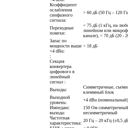
Коэффициент
ослабления
> 60 дБ (50 Гц – 120 Г
синфазного
сигнала:
< 75 дБ (1 кГц, на люб
Переходные
линейном или микро
помехи:
канале), < 70 дБ (20 - 
Запас по
мощности выше
> 18 дБ
+4 dBu:
:
Секция
конвертера
цифрового в
линейный
сигнал :
Симметричные, съем
Выходы:
клеммный блок
Выходной
+4 dBu (номинальный
уровень:
Импеданс
150 Ом симметричный
выхода:
несимметричный
Частотная
20 Гц – 20 кГц (±0,5 д
характеристика: