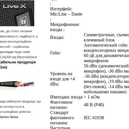
:
Интерфейс
Mic/Line – Dante
:
Микрофонные
входы :
ам, де стоїть питання
Симметричные, съем
фективності, надійності, а
Входы:
клеммный блок
акож експлуатаційних
Автоматический гейн 
костей – серйозною
конденсаторных микр
ідповіддю буде серія
Гейн:
60 дБ для динамическ
LX&200 від Electro&Voice!
микрофонов
Кабельна продукція
56 dBu (динамический
Klotz
микрофон), -36 dBu м
Уровень на
-36 dBu (конденсатор
входе для +4
микрофон), -19 dBu м
dBu:
(без пиков), -14 dBu м
небольшими пиками)
Импеданс входа:
> 1 кОм
иди кабельної продукції, що
Фантомное
48 В (P48)
астосовується в
питание:
нсталяційних роботах
Стандарт
lectro-Voice
.
фантомного
IEC 61938
питания:
Частотная