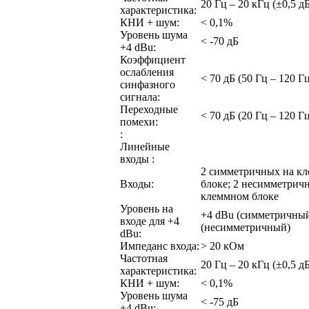
20 Гц – 20 кГц (±0,5 д
характеристика:
КНИ + шум:
< 0,1%
Уровень шума
< -70 дБ
+4 dBu:
Коэффициент
ослабления
< 70 дБ (50 Гц – 120 Г
синфазного
сигнала:
Переходные
< 70 дБ (20 Гц – 120 Г
помехи:
:
Линейные
входы :
2 симметричных на к
Входы:
блоке; 2 несимметрич
клеммном блоке
Уровень на
+4 dBu (симметричный
входе для +4
(несимметричный)
dBu:
Импеданс входа:
> 20 кОм
Частотная
20 Гц – 20 кГц (±0,5 д
характеристика:
КНИ + шум:
< 0,1%
Уровень шума
< -75 дБ
+4 dBu: