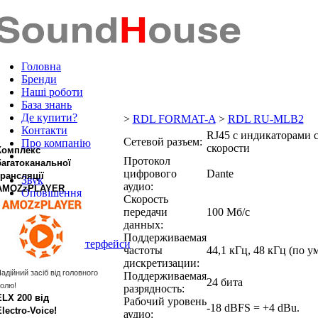
Головна
Бренди
Наші роботи
База знань
Де купити?
>
RDL FORMAT-A
>
RDL RU-MLB2
Контакти
RJ45 с индикаторами с
Сетевой разъем:
Про компанію
скорости
Комплекс
Протокол
багатоканальної
цифрового
Dante
трансляції
Звук
аудио:
AMOZzPLAYER
Оповіщення
Скорость
Кабель
передачи
100 Мб/с
Ферми
данных:
Роз'єми
Поддерживаемая
DANTE™ Інтерфейси
частоты
44,1 кГц, 48 кГц (по 
дискретизации:
адійний засіб від головного
Поддерживаемая
24 бита
олю!
разрядность:
ELX 200 від
Рабочий уровень
-18 dBFS = +4 dBu.
Electro‑Voice!
аудио: