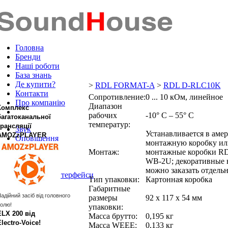
Головна
Бренди
Наші роботи
База знань
Де купити?
>
RDL FORMAT-A
>
RDL D-RLC10K
Контакти
Сопротивление:
0 ... 10 кОм, линейное
Про компанію
Диапазон
Комплекс
рабочих
-10° C – 55° C
багатоканальної
температур:
трансляції
Звук
Устанавливается в аме
AMOZzPLAYER
Оповіщення
монтажную коробку ил
Кабель
Монтаж:
монтажные коробки R
Ферми
WB-2U; декоративные 
Роз'єми
можно заказать отдель
DANTE™ Інтерфейси
Тип упаковки:
Картонная коробка
Габаритные
адійний засіб від головного
размеры
92 x 117 x 54 мм
олю!
упаковки:
ELX 200 від
Масса брутто:
0,195 кг
Electro‑Voice!
Масса WEEE:
0,133 кг