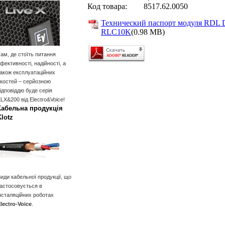
Код товара:
8517.62.0050
Технический паспорт модуля RDL 
RLC10K
(0.98 MB)
ам, де стоїть питання
фективності, надійності, а
акож експлуатаційних
костей – серйозною
ідповіддю буде серія
LX&200 від Electro&Voice!
Кабельна продукція
Klotz
иди кабельної продукції, що
астосовується в
нсталяційних роботах
lectro-Voice
.