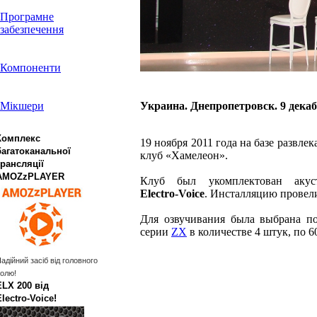
Програмне
забезпечення
Компоненти
Мікшери
Украина. Днепропетровск. 9 декаб
Комплекс
19 ноября 2011 года на базе развл
багатоканальної
клуб «Хамелеон».
трансляції
AMOZzPLAYER
Клуб был укомплектован акус
Electro‑Voice
. Инсталляцию прове
Для озвучивания была выбрана по
серии
ZX
в количестве 4 штук, по 6
адійний засіб від головного
олю!
ELX 200 від
Electro‑Voice!