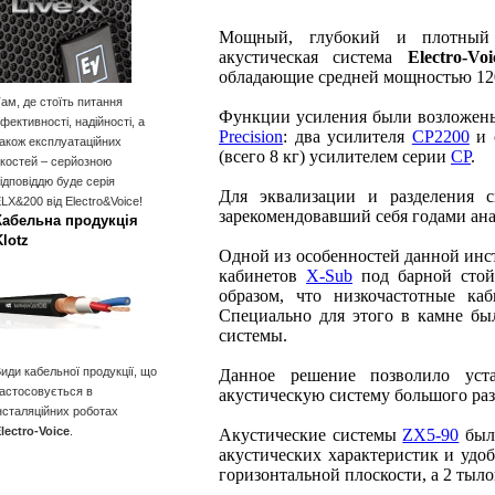
Мощный, глубокий и плотный 
акустическая система
Electro-Voi
обладающие средней мощностью 120
ам, де стоїть питання
Функции усиления были возложен
фективності, надійності, а
Precision
: два усилителя
CP2200
и 
акож експлуатаційних
(всего 8 кг) усилителем серии
CP
.
костей – серйозною
ідповіддю буде серія
Для эквализации и разделения 
LX&200 від Electro&Voice!
зарекомендовавший себя годами ан
Кабельна продукція
Klotz
Одной из особенностей данной инс
кабинетов
X-Sub
под барной стойк
образом, что низкочастотные ка
Специально для этого в камне бы
системы.
иди кабельної продукції, що
Данное решение позволило уст
астосовується в
акустическую систему большого раз
нсталяційних роботах
lectro-Voice
.
Акустические системы
ZX5-90
были
акустических характеристик и удо
горизонтальной плоскости, а 2 тыл