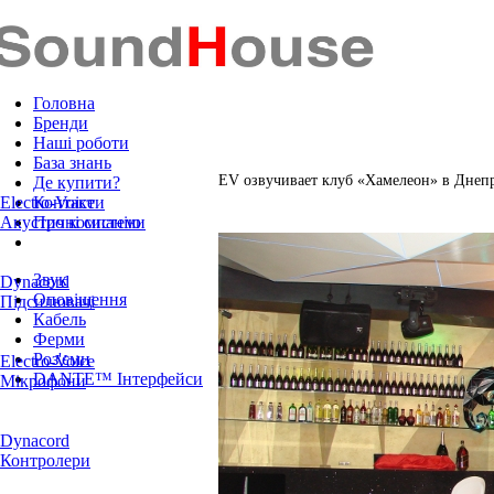
Головна
Бренди
Наші роботи
База знань
EV озвучивает клуб «Хамелеон» в Днеп
Де купити?
Electro-Voice
Контакти
Акустичні системи
Про компанію
Звук
Dynacord
Оповіщення
Підсилювачі
Кабель
Ферми
Роз'єми
Electro-Voice
DANTE™ Інтерфейси
Мікрофони
Dynacord
Контролери