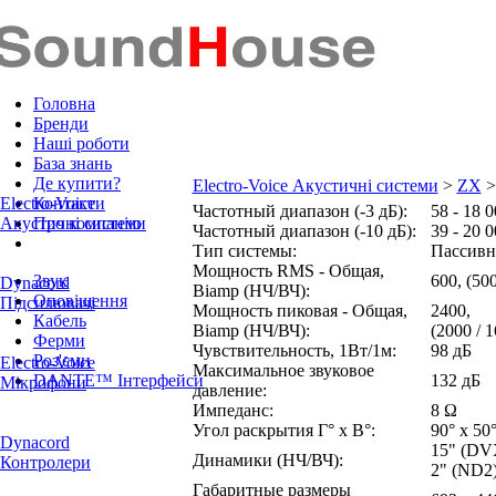
Головна
Бренди
Наші роботи
База знань
Де купити?
Electro-Voice Акустичні системи
>
ZX
>
Electro-Voice
Контакти
Частотный диапазон (‑3 дБ):
58 - 18 
Акустичні системи
Про компанію
Частотный диапазон (‑10 дБ):
39 - 20 
Тип системы:
Пассивн
Мощность RMS - Общая,
Звук
600,
(500
Dynacord
Biamp
(НЧ/ВЧ)
:
Оповіщення
Підсилювачі
Мощность пиковая - Общая,
2400,
Кабель
Biamp
(НЧ/ВЧ)
:
(2000 / 
Ферми
Чувствительность, 1Вт/1м:
98 дБ
Роз'єми
Electro-Voice
Максимальное звуковое
DANTE™ Інтерфейси
132 дБ
Мікрофони
давление:
Импеданс:
8 Ω
Угол раскрытия
Г° x В°
:
90° x 50
Dynacord
15" (DV
Динамики (НЧ/ВЧ):
Контролери
2" (ND2
Габаритные размеры