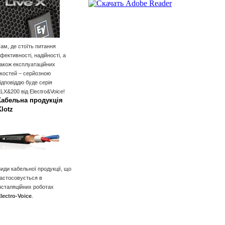
ам, де стоїть питання
фективності, надійності, а
акож експлуатаційних
костей – серйозною
ідповіддю буде серія
LX&200 від Electro&Voice!
Кабельна продукція
Klotz
иди кабельної продукції, що
астосовується в
нсталяційних роботах
lectro-Voice
.