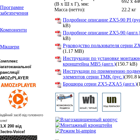
692 x 44
(В x Ш x Г)
, мм:
Програмне
Масса (нетто):
22.2 кг
забезпечення
Подробное описание ZX5-90 PI (рус
kB)
Компоненти
Подробное описание ZX5-90 (англ.
kB)
Руководство пользователя серии ZX
Мікшери
(1.17 MB)
Инструкции по установке монтажн
Комплекс
кронштейна MB5 (англ.)
(150.7 kB)
багатоканальної
Инструкции по применению подве
трансляції
элементов серии TMK (рус.)
(391.8 
AMOZzPLAYER
Брошюра серии ZX5-ZXA5 (англ.)
(
адійний засіб від головного
олю!
ELX 200 від
Electro‑Voice!