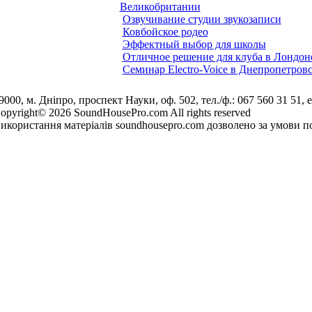
Великобритании
Озвучивание студии звукозаписи
Ковбойское родео
Эффектный выбор для школы
Отличное решение для клуба в Лондон
Семинар Electro-Voice в Днепропетров
9000, м. Дніпро, проспект Науки, оф. 502, тел./ф.: 067 560 31 51, e
opyright© 2026 SoundHousePro.com All rights reserved
икористання матеріалів soundhousepro.com дозволено за умови по