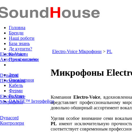
Головна
Бренди
Наші роботи
База знань
Де купити?
Electro-Voice Мікрофони
>
PL
Electro-Voice
Контакти
Акустичні системи
Про компанію
Микрофоны Electro
Звук
Dynacord
Оповіщення
Підсилювачі
Кабель
Ферми
Роз'єми
Electro-Voice
Компания
Electro-Voice
, вдохновленн
DANTE™ Інтерфейси
Мікрофони
представляет профессиональному ми
довольно обширный ассортимент вока
Dynacord
Уделяя особое внимание семи вокаль
Контролери
PL
имеют исключительную прочность,
соответствует современным профессио