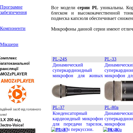
Програмне
Все модели
серии PL
уникальны. Кор
забезпечення
блеском и высококачественной то
подвеска капсюля обеспечивает снижен
Компоненти
Микрофоны данной серии имеют отличн
Мікшери
Комплекс
PL-24S
PL-33
багатоканальної
Динамический
Динамически
трансляції
суперкардиоидный
суперкардио
AMOZzPLAYER
микрофон для живых
микрофон дл
выступлений.
бас-бочки.
PL-37
PL-80a
адійний засіб від головного
Конденсаторный
Динамически
олю!
кардиоидный микрофон
суперкардио
ELX 200 від
для передачи тарелок,
микрофон 
Electro‑Voice!
хеттов и перкуссии.
класса.