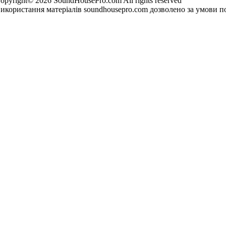
opyright© 2026 SoundHousePro.com All rights reserved
икористання матеріалів soundhousepro.com дозволено за умови по