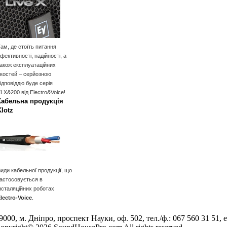
ам, де стоїть питання
фективності, надійності, а
акож експлуатаційних
костей – серйозною
ідповіддю буде серія
LX&200 від Electro&Voice!
Кабельна продукція
Klotz
иди кабельної продукції, що
астосовується в
нсталяційних роботах
lectro-Voice
.
9000, м. Дніпро, проспект Науки, оф. 502, тел./ф.: 067 560 31 51, e