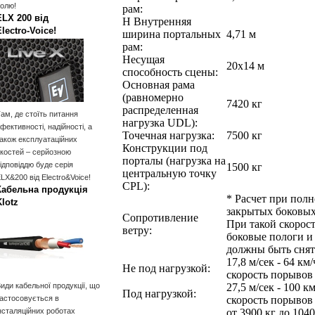
олю!
рам:
ELX 200 від
H Внутренняя
Electro‑Voice!
ширина портальных
4,71 м
рам:
Несущая
20x14 м
способность сцены:
Основная рама
(равномерно
7420 кг
распределенная
ам, де стоїть питання
нагрузка UDL):
фективності, надійності, а
Точечная нагрузка:
7500 кг
акож експлуатаційних
Конструкции под
костей – серйозною
порталы (нагрузка на
ідповіддю буде серія
1500 кг
центральную точку
LX&200 від Electro&Voice!
CPL):
Кабельна продукція
* Расчет при пол
Klotz
закрытых боковых
Сопротивление
При такой скорост
ветру:
боковые пологи и
должны быть сня
17,8 м/сек - 64 км/
Не под нагрузкой:
скорость порывов 
иди кабельної продукції, що
27,5 м/сек - 100 км
Под нагрузкой:
астосовується в
скорость порывов 
нсталяційних роботах
от 3900 кг до 1040