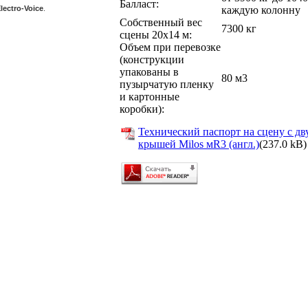
Балласт:
lectro-Voice
.
каждую колонну
Собственный вес
7300 кг
сцены 20x14 м:
Объем при перевозке
(конструкции
упакованы в
80 м3
пузырчатую пленку
и картонные
коробки):
Технический паспорт на сцену с дв
крышей Milos мR3 (англ.)
(237.0 kB)