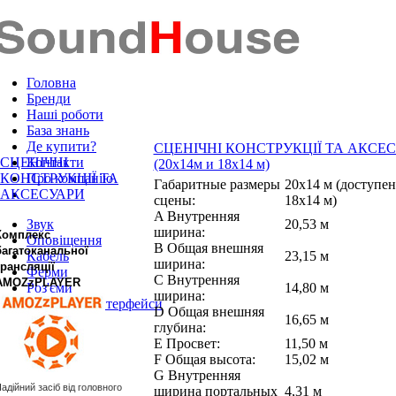
Головна
Бренди
Наші роботи
База знань
Де купити?
СЦЕНІЧНІ КОНСТРУКЦІЇ ТА АКСЕ
СЦЕНІЧНІ
Контакти
(20х14м и 18х14 м)
КОНСТРУКЦІЇ ТА
Про компанію
Габаритные размеры
20x14 м (доступен
АКСЕСУАРИ
сцены:
18x14 м)
A Внутренняя
Звук
20,53 м
ширина:
Комплекс
Оповіщення
B Общая внешняя
багатоканальної
Кабель
23,15 м
ширина:
трансляції
Ферми
C Внутренняя
AMOZzPLAYER
Роз'єми
14,80 м
ширина:
DANTE™ Інтерфейси
D Общая внешняя
16,65 м
глубина:
E Просвет:
11,50 м
F Общая высота:
15,02 м
G Внутренняя
адійний засіб від головного
ширина портальных
4,31 м