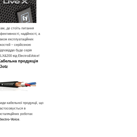
ам, де стоїть питання
фективності, надійності, а
акож експлуатаційних
костей – серйозною
ідповіддю буде серія
LX&200 від Electro&Voice!
Кабельна продукція
Klotz
иди кабельної продукції, що
астосовується в
нсталяційних роботах
lectro-Voice
.