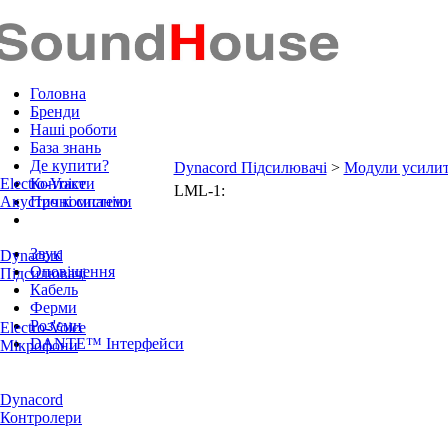
Головна
Бренди
Наші роботи
База знань
Де купити?
Dynacord Підсилювачі
>
Модули усили
Electro-Voice
Контакти
LML-1:
Акустичні системи
Про компанію
Звук
Dynacord
Оповіщення
Підсилювачі
Кабель
Ферми
Роз'єми
Electro-Voice
DANTE™ Інтерфейси
Мікрофони
Dynacord
Контролери