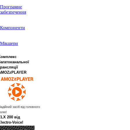
Програмне
забезпечення
Компоненти
Мікшери
Комплекс
багатоканальної
трансляції
AMOZzPLAYER
адійний засіб від головного
олю!
ELX 200 від
Electro‑Voice!