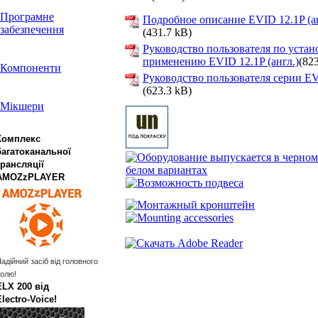
Програмне
Подробное описание EVID 12.1P (ан
забезпечення
(431.7 kB)
Руководство пользователя по устан
применению EVID 12.1P (англ.)
(82
Компоненти
Руководство пользователя серии EV
(623.3 kB)
Мікшери
Комплекс
багатоканальної
трансляції
AMOZzPLAYER
адійний засіб від головного
олю!
ELX 200 від
Electro‑Voice!