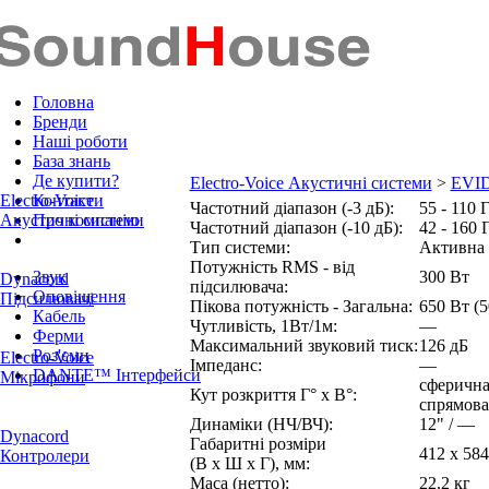
Головна
Бренди
Наші роботи
База знань
Де купити?
Electro-Voice Акустичні системи
>
EVI
Electro-Voice
Контакти
Частотний діапазон
(-3 дБ)
:
55 - 110 
Акустичні системи
Про компанію
Частотний діапазон
(-10 дБ)
:
42 - 160 
Тип системи:
Активна
Потужність RMS - від
Звук
300 Вт
Dynacord
підсилювача:
Оповіщення
Підсилювачі
Пікова потужність - Загальна:
650 Вт (5
Кабель
Чутливість,
1Вт/1м
:
—
Ферми
Максимальний звуковий тиск:
126 дБ
Роз'єми
Electro-Voice
Імпеданс:
—
DANTE™ Інтерфейси
Мікрофони
сферичн
Кут розкриття
Г° x В°
:
спрямова
Динаміки (НЧ/ВЧ):
12" / —
Dynacord
Габаритні розміри
412 x 584
Контролери
(В x Ш x Г), мм
:
Маса (нетто):
22.2 кг