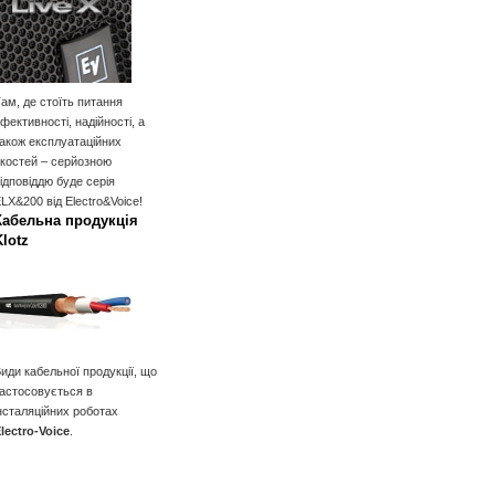
ам, де стоїть питання
фективності, надійності, а
акож експлуатаційних
костей – серйозною
ідповіддю буде серія
LX&200 від Electro&Voice!
Кабельна продукція
Klotz
иди кабельної продукції, що
астосовується в
нсталяційних роботах
lectro-Voice
.