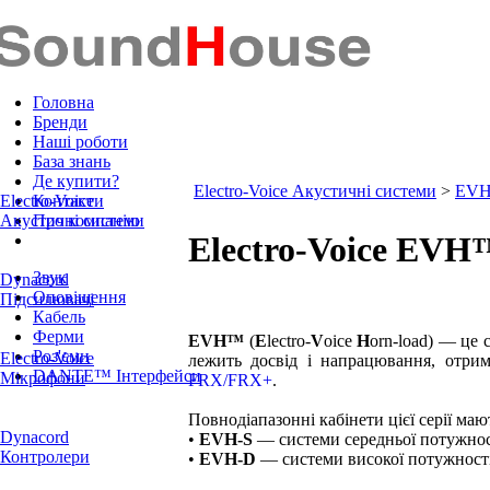
Головна
Бренди
Наші роботи
База знань
Де купити?
Electro-Voice Акустичні системи
>
EV
Electro-Voice
Контакти
Акустичні системи
Про компанію
Electro‑Voice EVH™
Звук
Dynacord
Оповіщення
Підсилювачі
Кабель
Ферми
EVH™
(
E
lectro‑
V
oice
H
orn‑load) — це 
Роз'єми
Electro-Voice
лежить досвід і напрацювання, отрим
DANTE™ Інтерфейси
Мікрофони
FRX/FRX+
.
Повнодіапазонні кабінети цієї серії ма
Dynacord
•
EVH‑S
— системи середньої потужно
Контролери
•
EVH‑D
— системи високої потужност