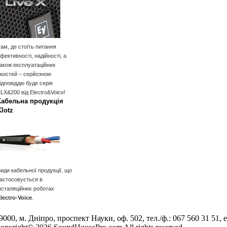
ам, де стоїть питання
фективності, надійності, а
акож експлуатаційних
костей – серйозною
ідповіддю буде серія
LX&200 від Electro&Voice!
Кабельна продукція
Klotz
иди кабельної продукції, що
астосовується в
нсталяційних роботах
lectro-Voice
.
9000, м. Дніпро, проспект Науки, оф. 502, тел./ф.: 067 560 31 51, e