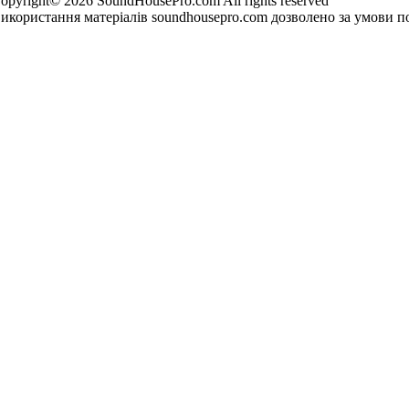
opyright© 2026 SoundHousePro.com All rights reserved
икористання матеріалів soundhousepro.com дозволено за умови по