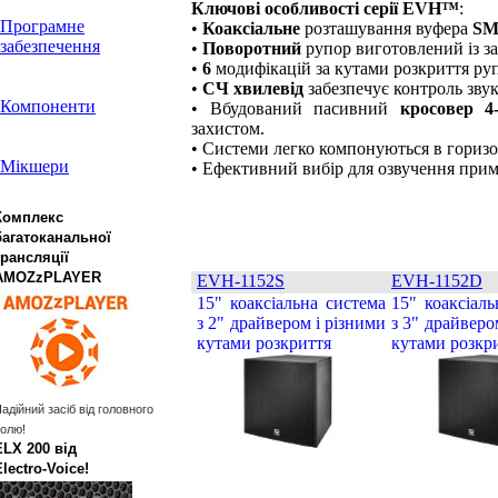
Ключові особливості серії EVH™
:
Програмне
•
Коаксіальне
розташування вуфера
SM
забезпечення
•
Поворотний
рупор виготовлений із з
•
6
модифікацій за кутами розкриття руп
•
СЧ хвилевід
забезпечує контроль зву
Компоненти
• Вбудований пасивний
кросовер 4
захистом.
• Системи легко компонуються в гориз
Мікшери
• Ефективний вибір для озвучення прим
Комплекс
багатоканальної
трансляції
AMOZzPLAYER
EVH-1152S
EVH-1152D
15" коаксіальна система
15" коаксіал
з 2" драйвером і різними
з 3" драйверо
кутами розкриття
кутами розкр
адійний засіб від головного
олю!
ELX 200 від
Electro‑Voice!