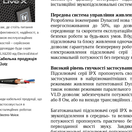
інсталяційні звукопідсилювальні систем
Передова система управління живле
Розроблена інженерами Dynacord нова т
енергоспоживання до 50%, що дозв
ам, де стоїть питання
середовище та скоротити експлуатаційні
фективності, надійності, а
безпеки роботи за будь-яких умов. Вб
акож експлуатаційних
підсилювача та блоку живлення одноча
костей – серйозною
дозволяє гарантувати безперервну робот
ідповіддю буде серія
електроживлення підсилювачі сері
LX&200 від Electro&Voice!
максимальній потужності без переходу
Кабельна продукція
Klotz
Високий рівень гнучкості застосуванн
Підсилювачі серії IPX пропонують сво
застосування в найрізноманітніших т
режимами живлення патентованої Dynac
також новими режимами паралельного р
VLD дозволяє забезпечувати потужніст
або 8 Ом, або на виходи трансляційних лі
иди кабельної продукції, що
астосовується в
Багатоканальні підсилювачі серії IPX
нсталяційних роботах
звукопідсилення в середньо- та велик
lectro-Voice
.
потужності пропонують практично без
первозданної якості звуку. Завд
багатоканальні підсилювачі потужності