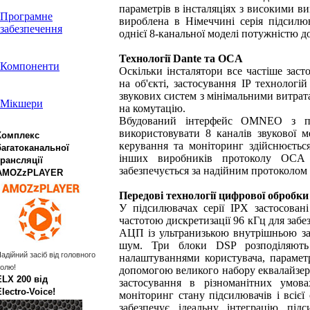
параметрів в інсталяціях з високими ви
Програмне
вироблена в Німеччині серія підсилюв
забезпечення
однієї 8-канальної моделі потужністю до
Технології Dante та OCA
Компоненти
Оскільки інсталятори все частіше зас
на об'єкті, застосування IP технологі
звукових систем з мінімальними витрат
Мікшери
на комутацію.
Вбудований інтерфейс OMNEO з пе
використовувати 8 каналів звукової м
Комплекс
керування та моніторинг здійснюєтьс
багатоканальної
інших виробників протоколу OCA (
трансляції
забезпечується за надійним протоколом 
AMOZzPLAYER
Передові технології цифрової обробки
У підсилювачах серії IPX застосован
частотою дискретизації 96 кГц для забе
АЦП із ультранизькою внутрішньою за
шум. Три блоки DSP розподіляють 
адійний засіб від головного
налаштуваннями користувача, параметр
олю!
допомогою великого набору еквалайзері
ELX 200 від
застосування в різноманітних умов
Electro‑Voice!
моніторинг стану підсилювачів і всієї
забезпечує ідеальну інтеграцію під