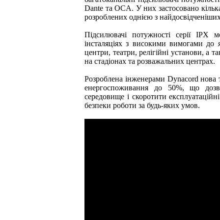
Dante та OCA. У них застосовано кільк
розроблених однією з найдосвідченіших 
Підсилювачі потужності серії IPX м
інсталяціях з високими вимогами до я
центри, театри, релігійні установи, а т
на стадіонах та розважальних центрах.
Розроблена інженерами Dynacord нова т
енергоспоживання до 50%, що дозв
середовище і скоротити експлуатаційні
безпеки роботи за будь-яких умов.