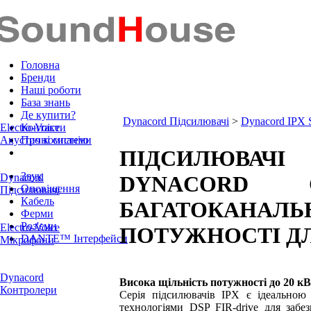
Головна
Бренди
Наші роботи
База знань
Де купити?
Dynacord Підсилювачі
>
Dynacord IPX S
Electro-Voice
Контакти
Акустичні системи
Про компанію
ПІДСИЛЮВАЧ
Звук
Dynacord
DYNACORD 
Оповіщення
Підсилювачі
Кабель
БАГАТОКАНАЛ
Ферми
Роз'єми
Electro-Voice
ПОТУЖНОСТІ ДЛ
DANTE™ Інтерфейси
Мікрофони
Dynacord
Висока щільність потужності до 20 к
Контролери
Серія підсилювачів IPX є ідеальною 
технологіями DSP FIR-drive для забез