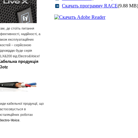
Скачать программу RACE
(9.88 MB
ам, де стоїть питання
фективності, надійності, а
акож експлуатаційних
костей – серйозною
ідповіддю буде серія
LX&200 від Electro&Voice!
Кабельна продукція
Klotz
иди кабельної продукції, що
астосовується в
нсталяційних роботах
lectro-Voice
.