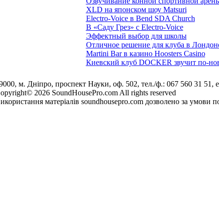
Озвучивание конной спортивной арен
XLD на японском шоу Matsuri
Electro-Voice в Bend SDA Church
В «Саду Грез» с Electro-Voice
Эффектный выбор для школы
Отличное решение для клуба в Лондон
Martini Bar в казино Hoosters Casino
Киевский клуб DOCKER звучит по-но
9000, м. Дніпро, проспект Науки, оф. 502, тел./ф.: 067 560 31 51, e
opyright© 2026 SoundHousePro.com All rights reserved
икористання матеріалів soundhousepro.com дозволено за умови по