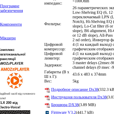
<100Ohm
импеданс:
Програмне
26 параметрических эк
забезпечення
Low-Shelving EQ (6, 12 
переключаемый LPN (L
Notch), Hi-Shelving EQ 
Фильтры:
Компоненти
slope), Lo-Cut filter (6 o
slope), B6 alignment, Hi-C
or 12 dB slope), All-Pass f
Мікшери
2 nd order), Инвертор ф
Цифровой
4 (1 на каждый выход) 
компрессор:
графическим отображе
Комплекс
Цифровой
4 (1 на каждый выход) 
багатоканальної
лимитер:
графическим отображе
трансляції
3 master delays (2msec-9
AMOZzPLAYER
Задержки:
channel delays (0 msec -
Габариты (В х
43.6 х 483 х 374mm
Ш х Г):
Вес:
5kg
Подробное описание Dx38
(332.3 k
адійний засіб від головного
Инструкция пользователя Dx38
(3.
олю!
ELX 200 від
Брошюра DX38
(3.89 MB)
Electro‑Voice!
Firmware V3.2
(441.7 kB)