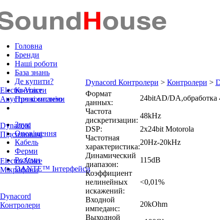
Головна
Бренди
Наші роботи
База знань
Де купити?
Dynacord Контролери
>
Контролери
>
D
Electro-Voice
Контакти
Формат
24bitAD/DA,обработка 
Акустичні системи
Про компанію
данных:
Частота
48kHz
дискретизации:
Звук
Dynacord
DSP:
2x24bit Motorola
Оповіщення
Підсилювачі
Частотная
Кабель
20Hz-20kHz
характеристика:
Ферми
Динамический
Роз'єми
115dB
Electro-Voice
диапазон:
DANTE™ Інтерфейси
Мікрофони
Коэффициент
нелинейных
<0,01%
искажений:
Dynacord
Входной
20kOhm
Контролери
импеданс:
Выходной