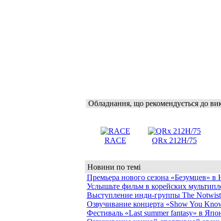
Обладнання, що рекомендується до ви
RACE
QRx 212H/75
Новини по темі
Премьера нового сезона «Безумцев» в
Услышьте фильм в корейских мультипле
Выступление инди-группы The Notwist
Озвучивание концерта «Show You Kno
Фестиваль «Last summer fantasy» в Япо