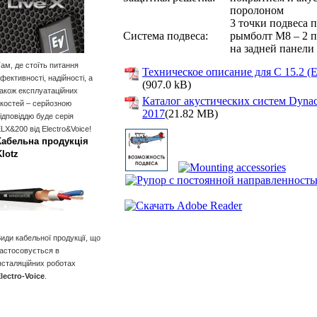
поролоном
3 точки подвеса 
Система подвеса:
рымболт M8 – 2 п
на задней панели
ам, де стоїть питання
Техническое описание для C 15.2 (E
фективності, надійності, а
(907.0 kB)
акож експлуатаційних
Каталог акустических систем Dyna
костей – серйозною
2017
(21.82 MB)
ідповіддю буде серія
LX&200 від Electro&Voice!
Кабельна продукція
Klotz
иди кабельної продукції, що
астосовується в
нсталяційних роботах
lectro-Voice
.