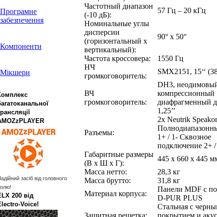
Частотный диапазон
57 Гц – 20 кГц
Програмне
(-10 дБ):
забезпечення
Номинальные углы
дисперсии
90° x 50°
(горизонтальный х
Компоненти
вертикальный):
Частота кроссовера:
1550 Гц
НЧ
SMX2151, 15‘‘ (3
Мікшери
громкоговоритель:
DH3, неодимовы
ВЧ
компрессионный
Комплекс
громкоговоритель:
диафрагменный д
багатоканальної
1,25’’
трансляції
2x Neutrik Speak
AMOZzPLAYER
Полнодиапазонн
Разъемы:
1+ / 1- Сквозное
подключение 2+ /
Габаритные размеры
445 x 660 x 445 м
(В x Ш x Г):
Масса нетто:
28,3 кг
адійний засіб від головного
Масса брутто:
31,8 кг
олю!
Панели MDF с п
Материал корпуса:
ELX 200 від
D-PUR PLUS
Electro‑Voice!
Стальная с черн
Защитная решетка:
покрытием и аку