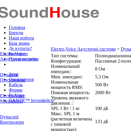
Головна
Бренди
Наші роботи
База знань
Де купити?
Electro-Voice Акустичні системи
>
Dyna
Electro-Voice
Контакти
Тип системы:
Полнодиапазонна
Акустичні системи
Про компанію
Конфигурация:
Пассивная 2-поло
Номинальный
8 Ом
импеданс:
Звук
Dynacord
Мин. импеданс:
5,3 Ом
Оповіщення
Підсилювачі
Номинальная
Кабель
500 Вт
мощность RMS:
Ферми
Пиковая мощность:
2000 Вт
Роз'єми
Electro-Voice
Уровень звукового
DANTE™ Інтерфейси
Мікрофони
давления: :
SPL 1 Вт / 1 м:
100 дБ
Макс. SPL 1 м
Dynacord
(расчетная величина
133 дБ
Контролери
с пиковой
мощностью):