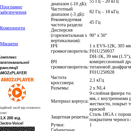
55 Гц – 20 кГц
диапазон (-10 дБ):
Програмне
Частотный
82 Гц – 18 кГц
забезпечення
диапазон (-3 дБ):
Рекомендуемая
45 Гц
частота раздела:
Компоненти
Дисперсия
(горизонтальная х
90° x 50°
вертикальная):
Мікшери
НЧ
1 x EVS-12K, 305 мм
громкоговоритель:
F01U250937
DH-1K, 39 мм (1.5“),
Комплекс
ВЧ
компрессионный дра
багатоканальної
громкоговоритель:
титановой диафрагм
трансляції
F01U250928
AMOZzPLAYER
Частота
2,1 кГц
кроссовера:
Разъемы:
2 x NL4
9-слойная фанера т
мм, с внутренними 
Материал корпуса:
жесткости, покрыт 
адійний засіб від головного
краской
олю!
Сталь 18GA с поро
Защитная решетка:
ELX 200 від
покрытием черного 
Electro‑Voice!
Ручки:
1
Габаритные