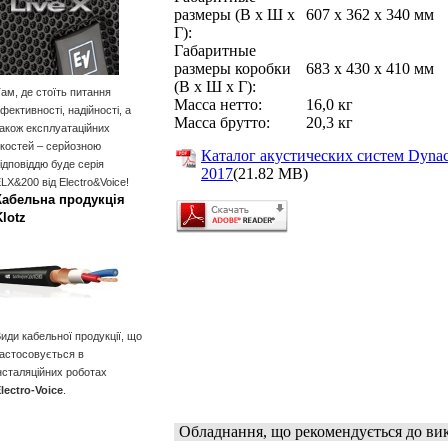
размеры (В x Ш x
607 x 362 x 340 мм
Г):
Габаритные
размеры коробки
683 x 430 x 410 мм
(В x Ш x Г):
ам, де стоїть питання
Масса нетто:
16,0 кг
фективності, надійності, а
Масса брутто:
20,3 кг
акож експлуатаційних
костей – серйозною
Каталог акустических систем Dyna
ідповіддю буде серія
2017
(21.82 MB)
LX&200 від Electro&Voice!
Кабельна продукція
Klotz
иди кабельної продукції, що
астосовується в
нсталяційних роботах
lectro-Voice
.
Обладнання, що рекомендується до ви