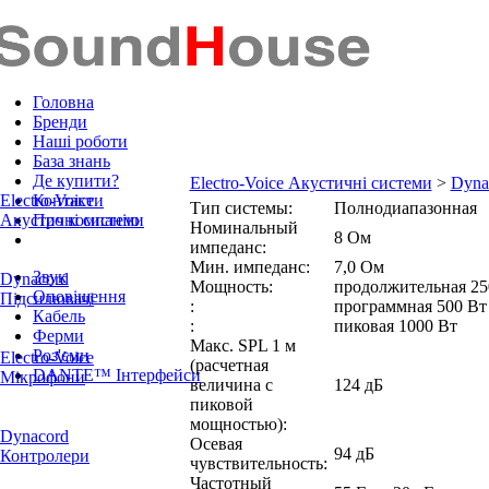
Головна
Бренди
Наші роботи
База знань
Де купити?
Electro-Voice Акустичні системи
>
Dyna
Electro-Voice
Контакти
Тип системы:
Полнодиапазонная
Акустичні системи
Про компанію
Номинальный
8 Ом
импеданс:
Мин. импеданс:
7,0 Ом
Звук
Dynacord
Мощность:
продолжительная 25
Оповіщення
Підсилювачі
:
программная 500 Вт
Кабель
:
пиковая 1000 Вт
Ферми
Макс. SPL 1 м
Роз'єми
Electro-Voice
(расчетная
DANTE™ Інтерфейси
Мікрофони
величина с
124 дБ
пиковой
мощностью):
Dynacord
Осевая
94 дБ
Контролери
чувствительность:
Частотный