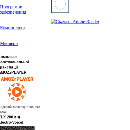
Програмне
забезпечення
Компоненти
Мікшери
Комплекс
багатоканальної
трансляції
AMOZzPLAYER
адійний засіб від головного
олю!
ELX 200 від
Electro‑Voice!