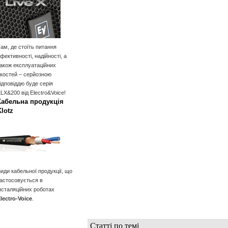
ам, де стоїть питання
фективності, надійності, а
акож експлуатаційних
костей – серйозною
ідповіддю буде серія
LX&200 від Electro&Voice!
Кабельна продукція
Klotz
иди кабельної продукції, що
астосовується в
нсталяційних роботах
lectro-Voice
.
Статті по темі