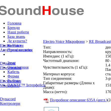
Головна
Бренди
Наші роботи
База знань
Де купити?
Electro-Voice Мікрофони
>
RE Broadcast
Electro-Voice
Контакти
Тип:
ди
Акустичні системи
Про компанію
Направленность:
кру
Импеданс (1 кГц):
15
Частотный диапазон:
80 
Звук
Dynacord
1.4
Оповіщення
Чувствительность (1 кГц):
Підсилювачі
Па
Кабель
Материал корпуса:
ста
Ферми
Тип соединения:
3-
Роз'єми
Electro-Voice
Габаритные размеры (Длина x
DANTE™ Інтерфейси
151
Мікрофони
Диам):
Масса (нетто):
170
Dynacord
Подробное описание 635A (англ.)
(2
Контролери