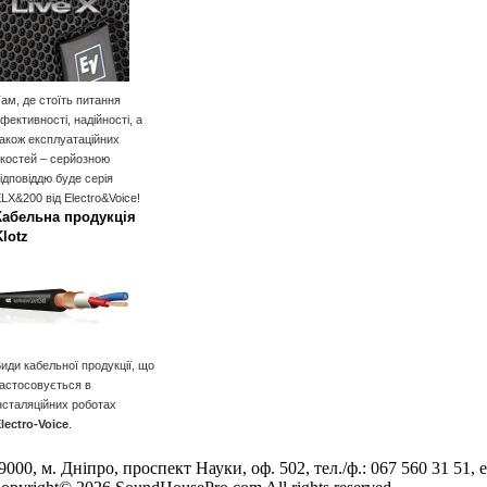
ам, де стоїть питання
фективності, надійності, а
акож експлуатаційних
костей – серйозною
ідповіддю буде серія
LX&200 від Electro&Voice!
Кабельна продукція
Klotz
иди кабельної продукції, що
астосовується в
нсталяційних роботах
lectro-Voice
.
9000, м. Дніпро, проспект Науки, оф. 502, тел./ф.: 067 560 31 51, e