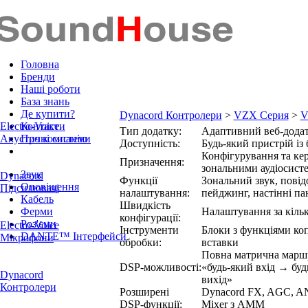
Головна
Бренди
Наші роботи
База знань
Де купити?
Dynacord Контролери
>
VZX Серия
>
V
Electro-Voice
Контакти
Тип додатку:
Адаптивний веб‑дода
Акустичні системи
Про компанію
Доступність:
Будь‑який пристрій із
Конфігурування та ке
Призначення:
зональними аудіосист
Звук
Dynacord
Функції
Зональний звук, повід
Оповіщення
Підсилювачі
налаштування:
пейджинг, настінні па
Кабель
Швидкість
Ферми
Налаштування за кіль
конфігурації:
Роз'єми
Electro-Voice
Інструменти
Блоки з функціями ко
DANTE™ Інтерфейси
Мікрофони
обробки:
вставки
Повна матрична марш
DSP‑можливості:
«будь‑який вхід → буд
Dynacord
вихід»
Контролери
Розширені
Dynacord FX, AGC, AN
DSP‑функції:
Mixer з AMM