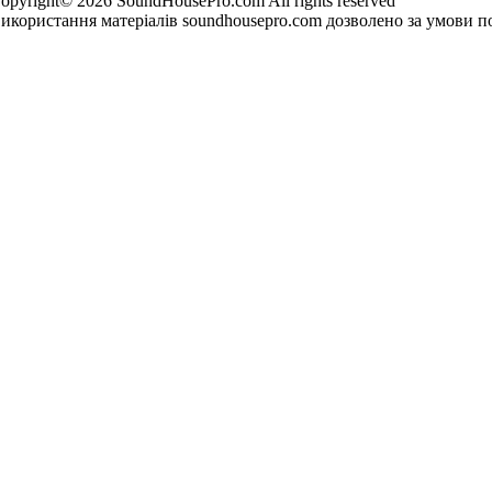
opyright© 2026 SoundHousePro.com All rights reserved
икористання матеріалів soundhousepro.com дозволено за умови по