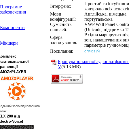
Простий та інтуїтивн
Інтерфейс:
Програмне
контролю всіх аспекті
забезпечення
Мови
Англійська, німецька,
конфігурації:
португальська
Сумісність
VWP Wall Panel Control
Компоненти
панелей:
(Unicode, підтримка 1
Вхідна маршрутизація
Сфера
зон, налаштування вих
застосування:
Мікшери
параметрів гучномовц
Посилання:
СПРОБУЙ
Комплекс
Брошура зональної аудіоплатформи 
багатоканальної
V
(5.13 MB)
трансляції
AMOZzPLAYER
адійний засіб від головного
олю!
ELX 200 від
Electro‑Voice!