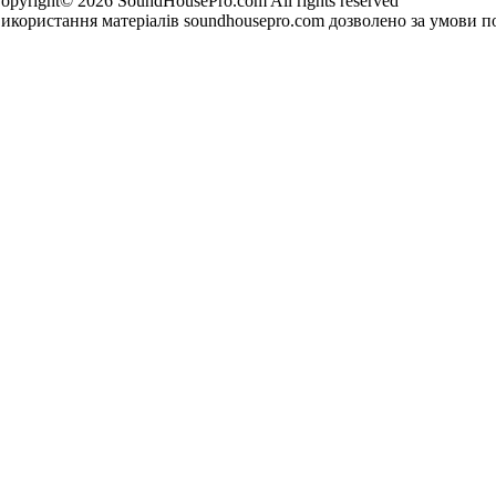
opyright© 2026 SoundHousePro.com All rights reserved
икористання матеріалів soundhousepro.com дозволено за умови по