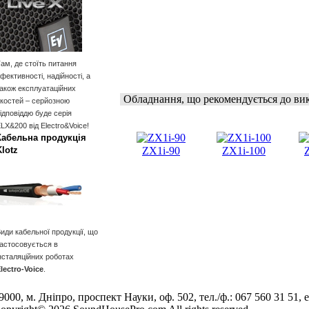
ам, де стоїть питання
фективності, надійності, а
акож експлуатаційних
Обладнання, що рекомендується до ви
костей – серйозною
ідповіддю буде серія
LX&200 від Electro&Voice!
Кабельна продукція
Klotz
ZX1i-90
ZX1i-100
иди кабельної продукції, що
астосовується в
нсталяційних роботах
lectro-Voice
.
9000, м. Дніпро, проспект Науки, оф. 502, тел./ф.: 067 560 31 51, e