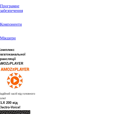
Програмне
забезпечення
Компоненти
Мікшери
Комплекс
багатоканальної
трансляції
AMOZzPLAYER
адійний засіб від головного
олю!
ELX 200 від
Electro‑Voice!