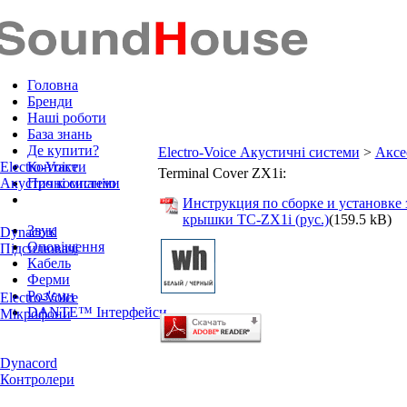
Головна
Бренди
Наші роботи
База знань
Де купити?
Electro-Voice Акустичні системи
>
Аксе
Electro-Voice
Контакти
Terminal Cover ZX1i:
Акустичні системи
Про компанію
Инструкция по сборке и установке
крышки TC-ZX1i (рус.)
(159.5 kB)
Звук
Dynacord
Оповіщення
Підсилювачі
Кабель
Ферми
Роз'єми
Electro-Voice
DANTE™ Інтерфейси
Мікрофони
Dynacord
Контролери