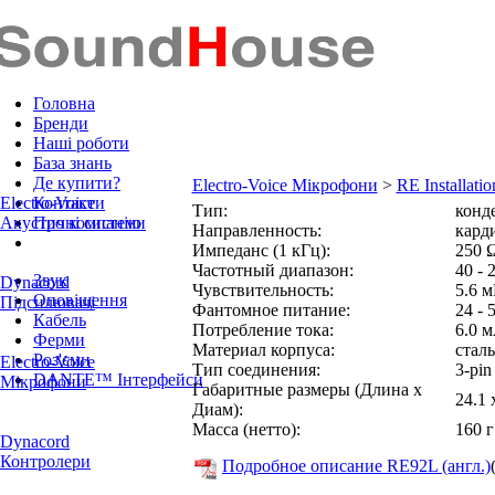
Головна
Бренди
Наші роботи
База знань
Де купити?
Electro-Voice Мікрофони
>
RE Installatio
Electro-Voice
Контакти
Тип:
конд
Акустичні системи
Про компанію
Направленность:
кард
Импеданс (1 кГц):
250 
Частотный диапазон:
40 - 
Звук
Dynacord
Чувствительность:
5.6 
Оповіщення
Підсилювачі
Фантомное питание:
24 - 
Кабель
Потребление тока:
6.0 
Ферми
Материал корпуса:
сталь
Роз'єми
Electro-Voice
Тип соединения:
3-pi
DANTE™ Інтерфейси
Мікрофони
Габаритные размеры (Длина x
24.1 
Диам):
Масса (нетто):
160 г
Dynacord
Контролери
Подробное описание RE92L (англ.)