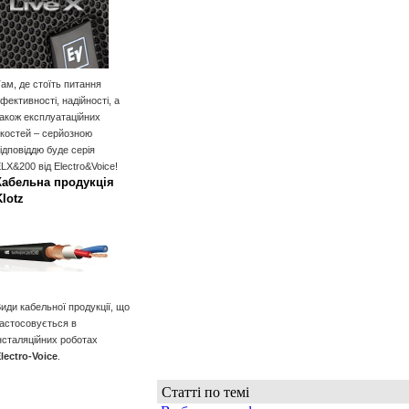
ам, де стоїть питання
фективності, надійності, а
акож експлуатаційних
костей – серйозною
ідповіддю буде серія
LX&200 від Electro&Voice!
Кабельна продукція
Klotz
иди кабельної продукції, що
астосовується в
нсталяційних роботах
lectro-Voice
.
Статті по темі