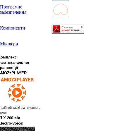
Програмне
забезпечення
Компоненти
Мікшери
Комплекс
багатоканальної
трансляції
AMOZzPLAYER
адійний засіб від головного
олю!
ELX 200 від
Electro‑Voice!