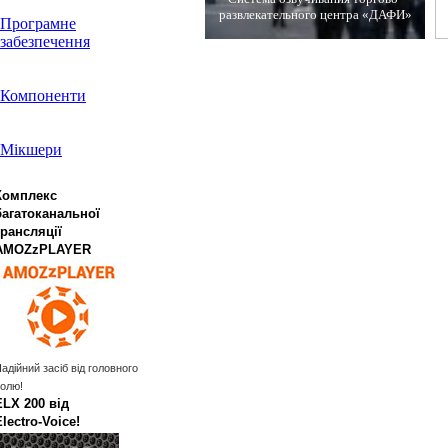
развлекательного центра «ДАФИ»
Програмне
забезпечення
Компоненти
Мікшери
Комплекс
багатоканальної
трансляції
AMOZzPLAYER
адійний засіб від головного
олю!
ELX 200 від
Electro‑Voice!