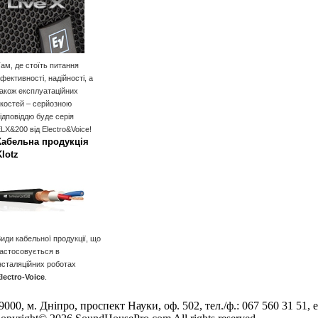
ам, де стоїть питання
фективності, надійності, а
акож експлуатаційних
костей – серйозною
ідповіддю буде серія
LX&200 від Electro&Voice!
Кабельна продукція
Klotz
иди кабельної продукції, що
астосовується в
нсталяційних роботах
lectro-Voice
.
9000, м. Дніпро, проспект Науки, оф. 502, тел./ф.: 067 560 31 51, e