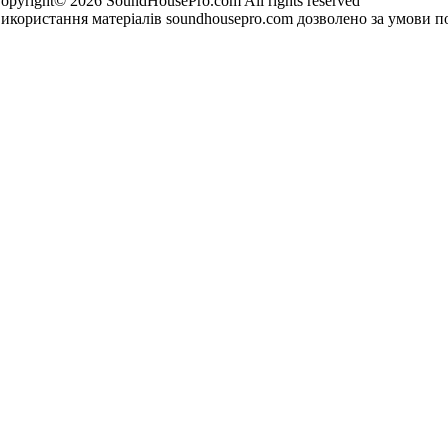
opyright© 2026 SoundHousePro.com All rights reserved
икористання матеріалів soundhousepro.com дозволено за умови по