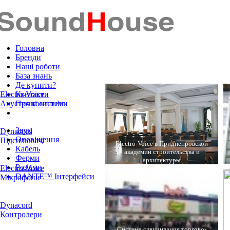
Головна
Бренди
Наші роботи
База знань
Де купити?
Electro-Voice
Контакти
Акустичні системи
Про компанію
Звук
Dynacord
Оповіщення
Підсилювачі
Electro-Voice в Приднепровской
Кабель
академии строительства и
Ферми
архитектуры
Роз'єми
Electro-Voice
DANTE™ Інтерфейси
Мікрофони
Dynacord
Контролери
Система озвучивания торгово-