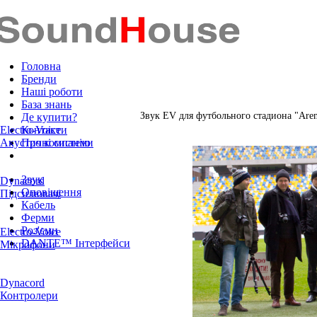
Головна
Бренди
Наші роботи
База знань
Звук EV для футбольного стадиона "Aren
Де купити?
Electro-Voice
Контакти
Акустичні системи
Про компанію
Звук
Dynacord
Оповіщення
Підсилювачі
Кабель
Ферми
Роз'єми
Electro-Voice
DANTE™ Інтерфейси
Мікрофони
Dynacord
Контролери