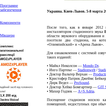
Програмне
забезпечення
Украина. Киев-Львов. 5-8 марта 2
Компоненти
После того, как в январе 2012
инсталлятором стадионного звука
E
Мікшери
области звукового оборудования и
посетили два стадиона, на кот
«Олимпийский» и «Арена Львов».
Комплекс
багатоканальної
Для ознакомления с системой озв
трансляції
таких изданий:
AMOZzPLAYER
• Майкл Николсон —
Mondo Dr
.
• Инго Партеке —
Stadionwelt
/
Stad
• Доктор Вальтер Верхан —
Producti
• Кристофер Патрик Джеймс Бейк
• Дирк Ведел —
ProSound
.
• Доктор Хейко Бомгартнер —
GIT S
адійний засіб від головного
• Махир Годзик —
A+S Adria
.
олю!
ELX 200 від
Посещение стадионов носило к
Electro‑Voice!
помещений, недоступных при обыч