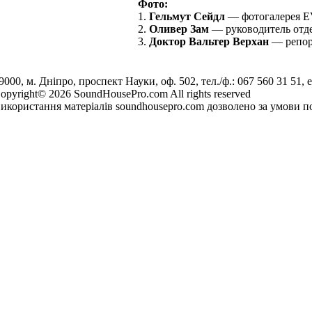
Фото:
1.
Гельмут Сейдл
— фотогалерея E
2.
Оливер Зам
— руководитель отде
3.
Доктор Вальтер Верхан
— репорт
9000, м. Дніпро, проспект Науки, оф. 502, тел./ф.: 067 560 31 51, e
opyright© 2026 SoundHousePro.com All rights reserved
икористання матеріалів soundhousepro.com дозволено за умови по