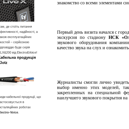
знакомство со всеми элементами си
ам, де стоїть питання
Первый день визита начался с город
фективності, надійності, а
экскурсия по стадиону
НСК «Ол
акож експлуатаційних
звукового оборудования компан
костей – серйозною
качество звука на слух и ознакомит
ідповіддю буде серія
LX&200 від Electro&Voice!
Кабельна продукція
Klotz
Журналисты смогли лично увидеть 
выбор именно этих моделей, так
закрепленных на специальной фе
иди кабельної продукції, що
наилучшего звукового покрытия на 
астосовується в
нсталяційних роботах
lectro-Voice
.