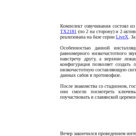
Компелект озвучивания состоял и
TX2181
(по 2 на сторону) и 2 акт
реализована на базе серии
LiveX
. З
Особенностью данной инсталляц
равномерного низкочастотного зв
навстречу другу, а верхние леж
конфигурация позволяет создать 
низкочастотную составляющую сигн
данных сабов в противофазе.
После знакомства со стадионом, гос
они смогли посмотреть ключевы
поучаствовать в славянской церемон
Вечер закончился проведением инт