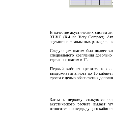
В качестве акустических систем 
XLVC
(
X
-
L
ine
V
ery
C
ompact). А
звучания и компактных размеров, п
Следующим шагом был подвес эле
специального крепления довольно 
сделаны с шагом в 1°.
Первый кабинет крепится к кр
выдерживать вплоть до 16 кабинет
тросса с целью обеспечения дополн
Затем к первому стыкуются ос
акустического расчёта выдаёт у
относительно пердыдущего кабинет