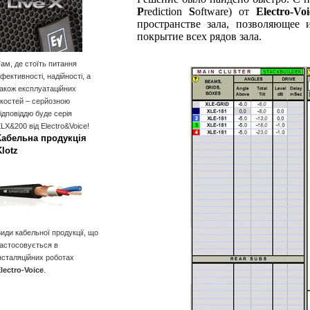
P
rediction
S
oftware) от
Electro‑Voi
пространстве зала, позволяющее 
покрытие всех рядов зала.
ам, де стоїть питання
фективності, надійності, а
акож експлуатаційних
костей – серйозною
ідповіддю буде серія
LX&200 від Electro&Voice!
Кабельна продукція
Klotz
иди кабельної продукції, що
астосовується в
нсталяційних роботах
lectro-Voice
.