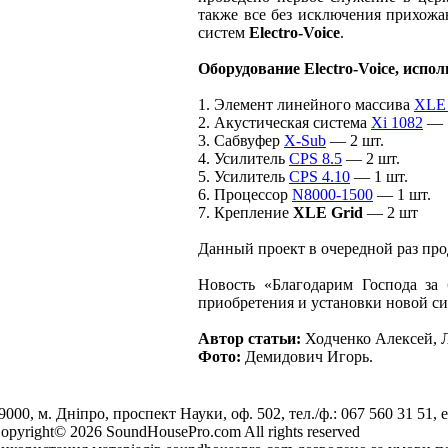
также все без исключения прихожа
систем
Electro‑Voice
.
Оборудование
Electro‑Voice
, испо
1. Элемент линейного массива
XLE
2. Акустическая система
Xi 1082
— 1
3. Сабвуфер
X‑Sub
— 2 шт.
4. Усилитель
CPS 8.5
— 2 шт.
5. Усилитель
CPS 4.10
— 1 шт.
6. Процессор
N8000-1500
— 1 шт.
7. Крепление
XLE Grid
— 2 шт
Данный проект в очередной раз пр
Новость «Благодарим Господа за
приобретения и установки новой с
Автор статьи:
Ходченко Алексей, Л
Фото:
Демидович Игорь.
9000, м. Дніпро, проспект Науки, оф. 502, тел./ф.: 067 560 31 51, e
opyright© 2026 SoundHousePro.com All rights reserved