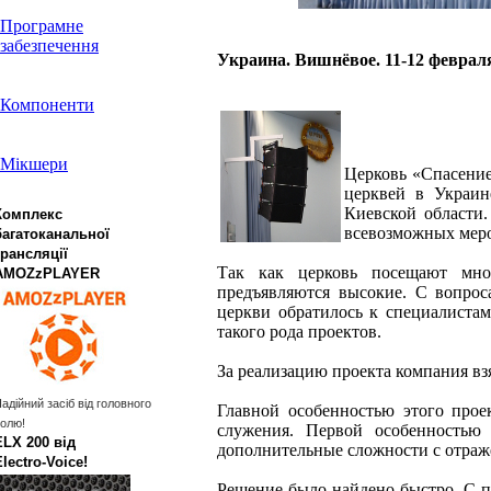
Програмне
забезпечення
Украина. Вишнёвое. 11-12 февраля
Компоненти
Мікшери
Церковь «Спасени
церквей в Украин
Киевской области
Комплекс
всевозможных меро
багатоканальної
трансляції
Так как церковь посещают мно
AMOZzPLAYER
предъявляются высокие. С вопрос
церкви обратилось к специалист
такого рода проектов.
За реализацию проекта компания вз
адійний засіб від головного
Главной особенностью этого проек
олю!
служения. Первой особенностью
ELX 200 від
дополнительные сложности с отраж
Electro‑Voice!
Решение было найдено быстро. С 