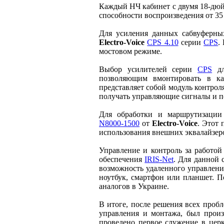
Каждый НЧ кабинет с двумя 18-д
способности воспроизведения от 35
Для усиления данных сабвуферны
Electro‑Voice
CPS 4.10
серии
CPS
.
мостовом режиме.
Выбор усилителей серии
CPS
дл
позволяющим вмонтировать в к
представляет собой модуль контро
получать управляющие сигналы и пе
Для обработки и маршрутизации
N8000‑1500
от
Electro‑Voice
. Этот 
использования внешних эквалайзеро
Управление и контроль за работой
обеспечения
IRIS‑Net
. Для данной
возможность удаленного управления
ноутбук, смартфон или планшет. 
аналогов в Украине.
В итоге, после решения всех проб
управления и монтажа, был произ
проведено первое служение в церк