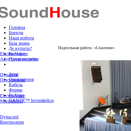
Головна
Бренди
Наші роботи
База знань
Подпольная работа: «Спасение»
Де купити?
Electro-Voice
Контакти
Акустичні системи
Про компанію
Звук
Dynacord
Оповіщення
Підсилювачі
Кабель
Ферми
Роз'єми
Electro-Voice
DANTE™ Інтерфейси
Мікрофони
Dynacord
Контролери