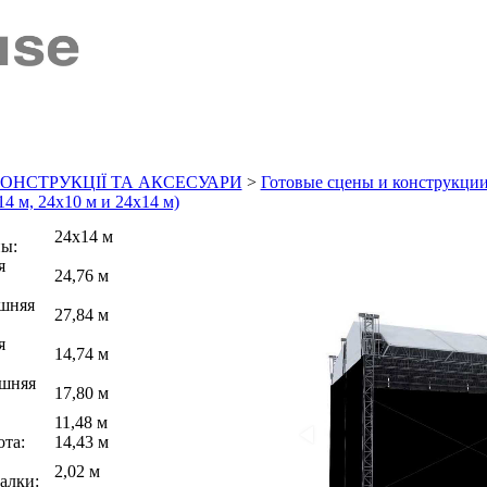
КОНСТРУКЦІЇ ТА АКСЕСУАРИ
>
Готовые сцены и конструкци
14 м, 24x10 м и 24x14 м)
24x14 м
ны:
я
24,76 м
шняя
27,84 м
я
14,74 м
шняя
17,80 м
11,48 м
та:
14,43 м
2,02 м
алки: