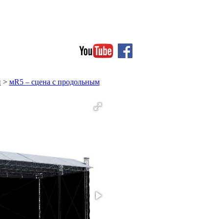
и
>
мR5 – сцена с продольным