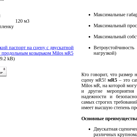
Максимальные габар
и
120 м3
Максимальный просв
пленку
Максимальный собст
Ветроустойчивость
кий паспорт на сцену с двускатной
нагрузкой)
 продольным козырьком Milos мR5
9.2 kB)
Кто говорит, что размер 
сцену мR5!
мR5
– это са
Milos мR, на которой мог
и другие мероприятия
надежности и безопасно
самых строгих требований
имеет высшую степень пр
Основные преимуществ
Двускатная сцениче
различных крупном