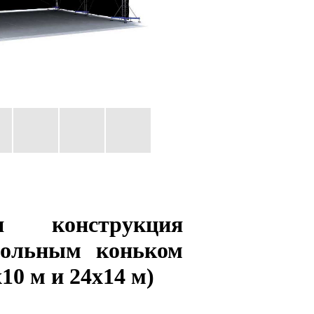
ая конструкция
дольным коньком
x10 м и 24x14 м)