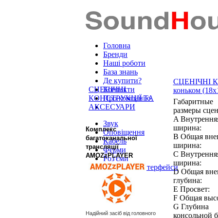
Головна
Бренди
Наші роботи
База знань
Де купити?
СЦЕНІЧНІ 
СЦЕНІЧНІ
Контакти
коньком (18x
КОНСТРУКЦІЇ ТА
Про компанію
Габаритные
АКСЕСУАРИ
размеры сце
A Внутрення
Звук
ширина:
Комплекс
Оповіщення
B Общая вне
багатоканальної
Кабель
ширина:
трансляції
Ферми
C Внутрення
AMOZzPLAYER
Роз'єми
ширина:
DANTE™ Інтерфейси
D Общая вне
глубина:
E Просвет:
F Общая высо
G Глубина
Надійний засіб від головного
консольной б