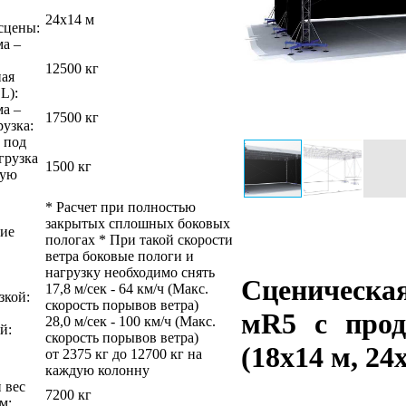
24x14 м
сцены:
а –
12500 кг
ная
L):
а –
17500 кг
рузка:
 под
грузка
1500 кг
ную
* Расчет при полностью
закрытых сплошных боковых
ие
пологах * При такой скорости
ветра боковые пологи и
нагрузку необходимо снять
Сценическ
17,8 м/сек - 64 км/ч (Макс.
зкой:
скорость порывов ветра)
мR5 с про
28,0 м/сек - 100 км/ч (Макс.
й:
скорость порывов ветра)
(18x14 м, 24
от 2375 кг до 12700 кг на
каждую колонну
 вес
7200 кг
м: