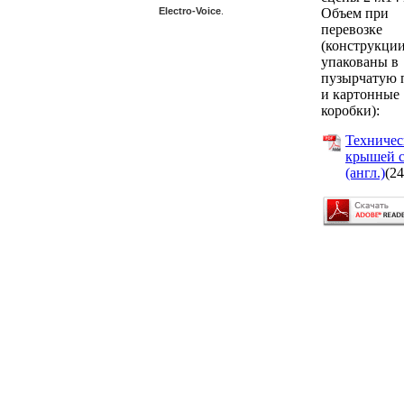
Electro-Voice
.
Объем при
перевозке
(конструкци
упакованы в
пузырчатую 
и картонные
коробки):
Техничес
крышей с
(англ.)
(24