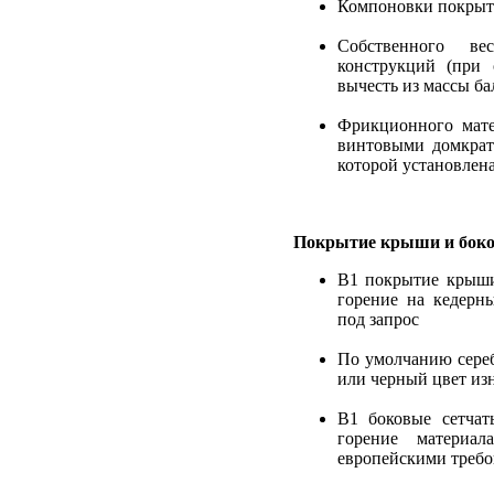
Компоновки покрыт
Собственного ве
конструкций (при
вычесть из массы ба
Фрикционного мате
винтовыми домкрат
которой установлен
Покрытие крыши и боко
B1 покрытие крыши
горение на кедерны
под запрос
По умолчанию сереб
или черный цвет из
B1 боковые сетча
горение материа
европейскими треб