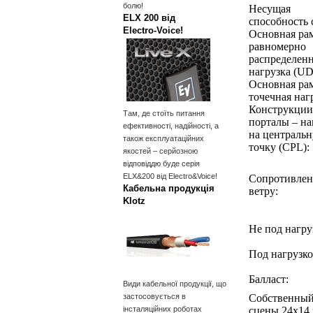
болю!
Несущая
ELX 200 від
способность 
Electro‑Voice!
Основная рам
равномерно
распределен
нагрузка (UD
Основная рам
точечная наг
Конструкции
Там, де стоїть питання
порталы – на
ефективності, надійності, а
на централь
також експлуатаційних
точку (CPL):
якостей – серйозною
відповіддю буде серія
ELX&200 від Electro&Voice!
Сопротивлен
Кабельна продукція
ветру:
Klotz
Не под нагру
Под нагрузко
Балласт:
Види кабельної продукції, що
застосовується в
Собственный
інсталяційних роботах
сцены 24x14 