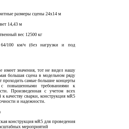
итные размеры сцены 24х14 м
ет 14,43 м
венный вес 12500 кг
 64/100 км/ч (без нагрузки и под
не имеет значения, тот не видел нашу
мая большая сцена в модельном ряду
ут проходить самые большие концерты
 с повышенными требованиями к
сти. Произведенная с учетом всех
 к качеству сварки, конструкция мR5
очности и надежности.
а
ская конструкция мR5 для проведения
асштабных мероприятий