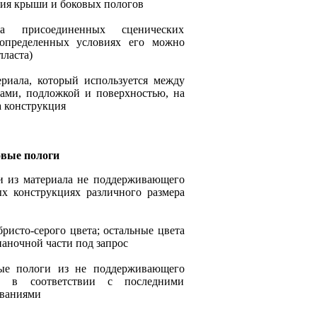
ия крыши и боковых пологов
са присоединенных сценических
 определенных условиях его можно
лласта)
риала, который используется между
ами, подложкой и поверхностью, на
а конструкция
вые пологи
 из материала не поддерживающего
х конструкциях различного размера
ристо-серого цвета; остальные цвета
наночной части под запрос
тые пологи из не поддерживающего
ла в соответствии с последними
ованиями