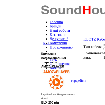
Головна
Бренди
Наші роботи
База знань
Де купити?
KLOTZ Кабе
KLOTZ Кабелі
Контакти
Тип кабеля:
Про компанію
Компоновка
Комплекс
жил:
багатоканальної
Звук
трансляції
Оповіщення
AMOZzPLAYER
Кабель
Ферми
Роз'єми
DANTE™ Інтерфейси
Надійний засіб від головного
болю!
ELX 200 від