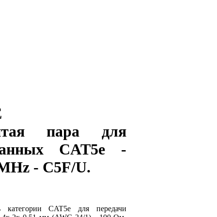
E
итая пара для
данных CAT5e -
 MHz - C5F/U.
ь категории CAT5e для передачи