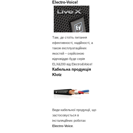
Electro‑Voice!
Там, де стоїть питання
ефективності, надійності, а
також експлуатаційних
якостей – серйозною
відповіддю буде серія
ELX&200 від Electro&Voice!
Кабельна продукція
Klotz
Види кабельної продукції, що
застосовується в
інсталяційних роботах
Electro-Voice
.