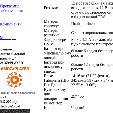
1x порт зарядки, 1x вих
Програмне
Роз'єми:
вихід живлення 12 В по
забезпечення
струму, 1x стереороз'єм 
вхід для педалі TRS
Матеріал
Поліпропілен
Компоненти
корпусу:
Матеріал
Сталь з порошковим по
решітки:
Мікшери
Зарядка через
Макс. 1,5 A залежно від
USB:
підключеного пристро
Батарея при
Комплекс
більше 6 годин безпере
максимальному
багатоканальної
роботи
виводі:
трансляції
Батарея при
AMOZzPLAYER
більше 12 годин безпер
помірному
роботи
виводі:
Вага:
14.16 кг (31.22 фунти)
Габарити (Ш x
345 мм x 597 мм x 347 м
В x Г):
23.5" x 13.66")
Кути нахилу
адійний засіб від головного
для
25° / 55°
олю!
використання
ELX 200 від
як монітор:
Electro‑Voice!
Колір:
Чорний