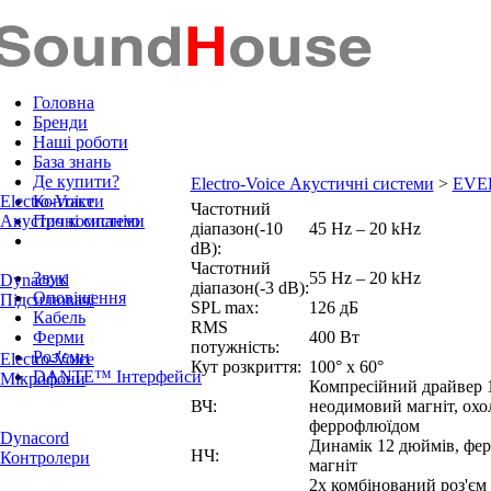
Головна
Бренди
Наші роботи
База знань
Де купити?
Electro-Voice Акустичні системи
>
EVE
Electro-Voice
Контакти
Частотний
Акустичні системи
Про компанію
діапазон(-10
45 Hz – 20 kHz
dB):
Частотний
Звук
55 Hz – 20 kHz
Dynacord
діапазон(-3 dB):
Оповіщення
Підсилювачі
SPL max:
126 дБ
Кабель
RMS
Ферми
400 Вт
потужність:
Роз'єми
Electro-Voice
Кут розкриття:
100° x 60°
DANTE™ Інтерфейси
Мікрофони
Компресійний драйвер 
ВЧ:
неодимовий магніт, ох
феррофлюїдом
Dynacord
Динамік 12 дюймів, фе
НЧ:
Контролери
магніт
2x комбінований роз'є