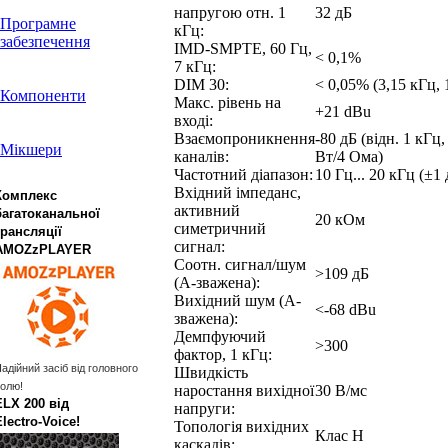
напругою отн. 1
32 дБ
Програмне
кГц:
забезпечення
IMD-SMPTE, 60 Гц,
< 0,1%
7 кГц:
DIM 30:
< 0,05% (3,15 кГц, 
Компоненти
Макс. рівень на
+21 dBu
вході:
Взаємопроникнення
-80 дБ (відн. 1 кГц,
Мікшери
каналів:
Вт/4 Ома)
Частотний діапазон:
10 Гц... 20 кГц (±1 
Вхідний імпеданс,
Комплекс
активний
багатоканальної
20 кОм
симетричний
трансляції
сигнал:
AMOZzPLAYER
Соотн. сигнал/шум
>109 дБ
(А-зважена):
Вихідний шум (А-
<-68 dBu
зважена):
Демпфуючий
>300
фактор, 1 кГц:
адійний засіб від головного
Швидкість
олю!
наростання вихідної
30 В/мс
ELX 200 від
напруги:
Electro‑Voice!
Топологія вихідних
Клас H
каскадів: