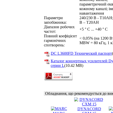
параметричний екв
кожному каналі; ім
навантаження
Параметри
240/230 В - T10AH;
запобіжника:
В – T20AH
Діапазон робочих
+5 ° C ... +40 ° C
частот:
Повний коефіцієнт
< 0,05% (на 1200 В
гармонічних
MBW = 80 кГц, 1 к
спотворень:
DC L3600FD Технический паспорт
Каталог концертных усилителей Dy
серии L
(10.42 MB)
Обладнання, що рекомендується до ви
DYNACORD