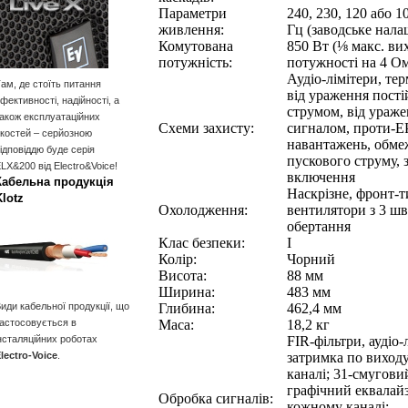
Параметри
240, 230, 120 або 1
живлення:
Гц (заводське нал
Комутована
850 Вт (⅛ макс. ви
потужність:
потужності на 4 О
Аудіо-лімітери, тер
ам, де стоїть питання
від ураження пост
фективності, надійності, а
струмом, від ураж
акож експлуатаційних
Схеми захисту:
сигналом, проти-Е
костей – серйозною
навантажень, обме
ідповіддю буде серія
пускового струму, 
LX&200 від Electro&Voice!
включення
Кабельна продукція
Наскрізне, фронт-т
Klotz
Охолодження:
вентилятори з 3 ш
обертання
Клас безпеки:
I
Колір:
Чорний
Висота:
88 мм
Ширина:
483 мм
иди кабельної продукції, що
Глибина:
462,4 мм
астосовується в
Маса:
18,2 кг
нсталяційних роботах
FIR-фільтри, аудіо-
lectro-Voice
.
затримка по виход
каналі; 31-смугови
графічний еквалай
Обробка сигналів:
кожному каналі;