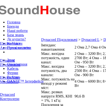
Головна
Бренди
Наші роботи
База знань
Де купити?
Dynacord Підсилювачі
>
Dynacord L
>
D
Electro-Voice
Контакти
Імпеданс
2 Ома 2,7 Ома 4 О
Акустичні системи
Про компанію
навантаження:
Макс. вихідна
2 Ома – 3200 Вт; 2
потужність, один
2700 Вт; 4 Ома – 18
Звук
Dynacord
канал:
Ом - 950 Вт
Оповіщення
Підсилювачі
Макс. вихідна
2 Ома – 3200 Вт; 2
Кабель
потужність, два
2500 Вт; 4 Ома – 17
Ферми
канали:
Ом - 900 Вт
Роз'єми
Electro-Voice
Макс. потужність на
DANTE™ Інтерфейси
4 Ома – 6000 Вт; 8
Мікрофони
виході у режимі
Вт
міст:
Макс. розмах
Dynacord
напруги RMS, КНІ
90,6 В
Контролери
= 1%, 1 кГц:
Посилення за