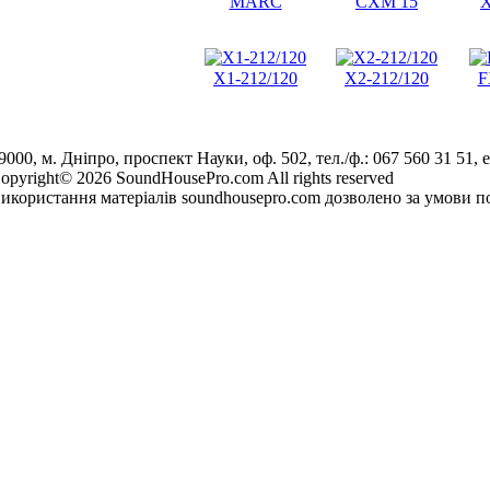
MARC
CXM 15
X
X1-212/120
X2-212/120
F
9000, м. Дніпро, проспект Науки, оф. 502, тел./ф.: 067 560 31 51, e
opyright© 2026 SoundHousePro.com All rights reserved
икористання матеріалів soundhousepro.com дозволено за умови по