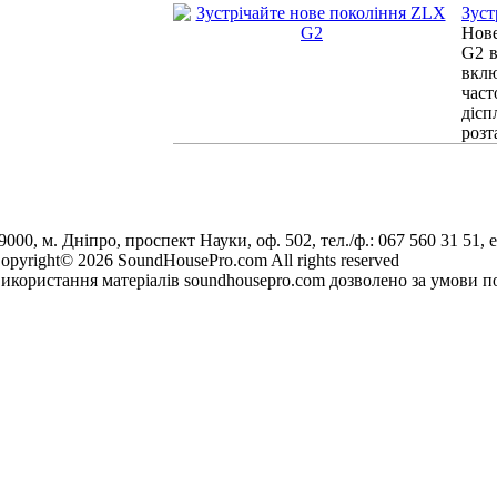
Зуст
Нове
G2 в
вкл
час
дісп
розт
9000, м. Дніпро, проспект Науки, оф. 502, тел./ф.: 067 560 31 51, e
opyright© 2026 SoundHousePro.com All rights reserved
икористання матеріалів soundhousepro.com дозволено за умови по