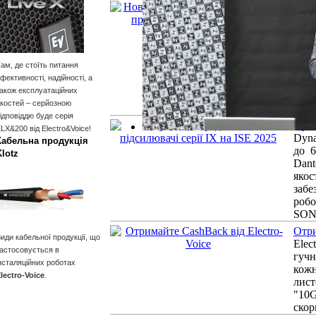
Нов
EVO
Elec
EVOL
вист
ам, де стоїть питання
роз
фективності, надійності, а
пот
акож експлуатаційних
техн
костей – серйозною
року
ідповіддю буде серія
Dyna
LX&200 від Electro&Voice!
Dyna
Кабельна продукція
до 6
Klotz
Dant
яко
заб
роб
SON
Отри
иди кабельної продукції, що
Ele
астосовується в
гучн
нсталяційних роботах
кож
lectro-Voice
.
лис
"10
скор