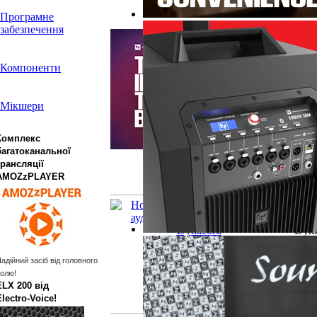
Програмне
забезпечення
Ele
точк
Комп
Компоненти
точк
та 
пла
Мікшери
хви
звук
збе
Комплекс
Оно
багатоканальної
все
трансляції
ідеа
AMOZzPLAYER
брен
Нов
плат
Dyna
сері
Це 
адійний засіб від головного
керу
олю!
— ві
ELX 200 від
Seri
Electro‑Voice!
звук