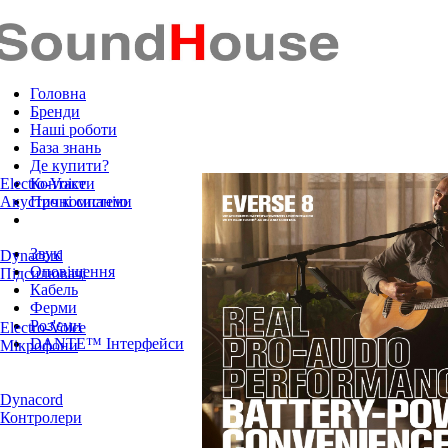
Головна
Бренди
Наші роботи
База знань
Де купити?
Electro-Voice
Контакти
Акустичні системи
Про компанію
Звук
Dynacord
Оповіщення
Підсилювачі
Кабель
Ферми
Роз'єми
Electro-Voice
DANTE™ Інтерфейси
Мікрофони
Dynacord
Контролери