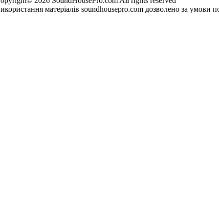
opyright© 2026 SoundHousePro.com All rights reserved
икористання матеріалів soundhousepro.com дозволено за умови по