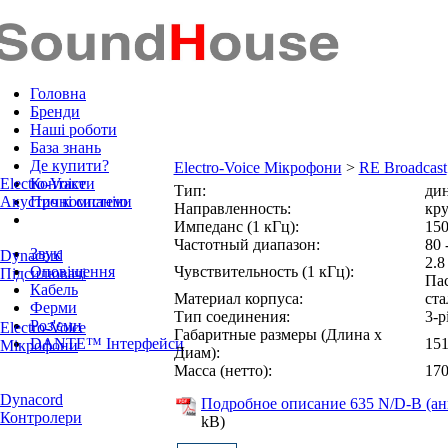
Головна
Бренди
Наші роботи
База знань
Де купити?
Electro-Voice Мікрофони
>
RE Broadcast
Electro-Voice
Контакти
Тип:
ди
Акустичні системи
Про компанію
Направленность:
кру
Импеданс (1 кГц):
15
Частотный диапазон:
80 
Звук
Dynacord
2.8
Оповіщення
Чувствительность (1 кГц):
Підсилювачі
Па
Кабель
Материал корпуса:
ста
Ферми
Тип соединения:
3-
Роз'єми
Electro-Voice
Габаритные размеры (Длина x
DANTE™ Інтерфейси
151
Мікрофони
Диам):
Масса (нетто):
170
Dynacord
Подробное описание 635 N/D-B (анг
Контролери
kB)