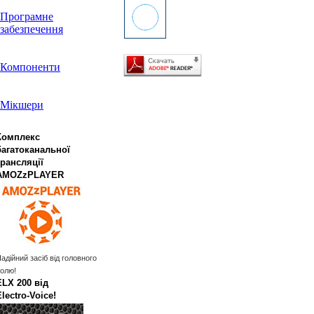
Програмне
забезпечення
Компоненти
Мікшери
Комплекс
багатоканальної
трансляції
AMOZzPLAYER
адійний засіб від головного
олю!
ELX 200 від
Electro‑Voice!