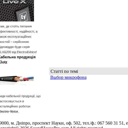
ам, де стоїть питання
фективності, надійності, а
акож експлуатаційних
костей – серйозною
ідповіддю буде серія
LX&200 від Electro&Voice!
Кабельна продукція
Klotz
Статті по темі
Выбор микрофона
иди кабельної продукції, що
астосовується в
нсталяційних роботах
lectro-Voice
.
9000, м. Дніпро, проспект Науки, оф. 502, тел./ф.: 067 560 31 51, e